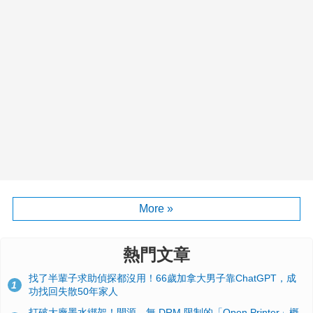
More »
熱門文章
找了半輩子求助偵探都沒用！66歲加拿大男子靠ChatGPT，成
1
功找回失散50年家人
打破大廠墨水綁架！開源、無 DRM 限制的「Open Printer」概