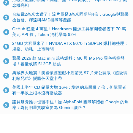
2
念機亮相
台積電2奈米太猛了！流片量是3奈米同期的4倍，Google與蘋果
3
搶首發、輝達與AMD排隊等產能
GitHub 狂攬 4 萬星！Headroom 開源工具幫開發者省下 70 萬
4
美元 API 費，Token 消耗暴降 92%
24GB 大容量來了！NVIDIA RTX 5070 Ti SUPER 爆料總整理：
5
規格、功耗、上市時間
蘋果 2026 款 Mac mini 規格爆料：M6 與 M5 Pro 異色搭檔登
6
場！容量或將 512GB 起跳
典藏界大地震！美國懷舊遊戲小店驚見 97 片未公開版《超級瑪
7
利歐兄弟》變體任天堂卡帶
美國上半年 CD 銷量大增 16%：增速約為黑膠 7 倍，但購買者
8
有一半以上根本沒有播放器
諾貝爾獎推手也留不住！從 AlphaFold 團隊解體看 Google 的焦
9
慮：為何明星實驗室要為 Gemini 讓路？
用AI省下4小時竟被塞更多工作！過來人曝光：為什麼優秀員工
10
不再跟你分享怎麼使用AI