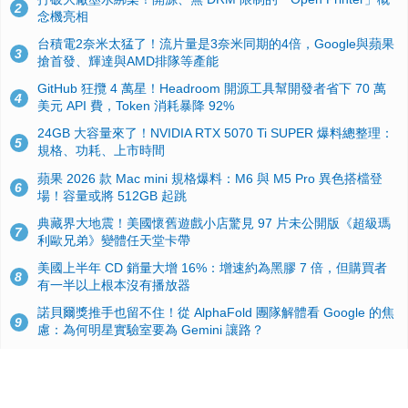
2
念機亮相
台積電2奈米太猛了！流片量是3奈米同期的4倍，Google與蘋果
3
搶首發、輝達與AMD排隊等產能
GitHub 狂攬 4 萬星！Headroom 開源工具幫開發者省下 70 萬
4
美元 API 費，Token 消耗暴降 92%
24GB 大容量來了！NVIDIA RTX 5070 Ti SUPER 爆料總整理：
5
規格、功耗、上市時間
蘋果 2026 款 Mac mini 規格爆料：M6 與 M5 Pro 異色搭檔登
6
場！容量或將 512GB 起跳
典藏界大地震！美國懷舊遊戲小店驚見 97 片未公開版《超級瑪
7
利歐兄弟》變體任天堂卡帶
美國上半年 CD 銷量大增 16%：增速約為黑膠 7 倍，但購買者
8
有一半以上根本沒有播放器
諾貝爾獎推手也留不住！從 AlphaFold 團隊解體看 Google 的焦
9
慮：為何明星實驗室要為 Gemini 讓路？
用AI省下4小時竟被塞更多工作！過來人曝光：為什麼優秀員工
10
不再跟你分享怎麼使用AI