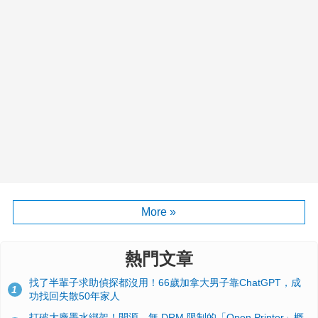
More »
熱門文章
找了半輩子求助偵探都沒用！66歲加拿大男子靠ChatGPT，成
1
功找回失散50年家人
打破大廠墨水綁架！開源、無 DRM 限制的「Open Printer」概