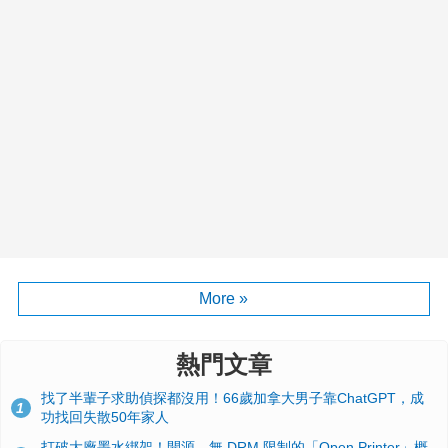
More »
熱門文章
找了半輩子求助偵探都沒用！66歲加拿大男子靠ChatGPT，成
1
功找回失散50年家人
打破大廠墨水綁架！開源、無 DRM 限制的「Open Printer」概