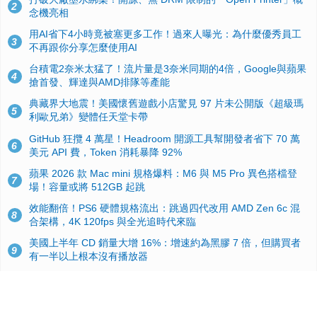
2
念機亮相
用AI省下4小時竟被塞更多工作！過來人曝光：為什麼優秀員工
3
不再跟你分享怎麼使用AI
台積電2奈米太猛了！流片量是3奈米同期的4倍，Google與蘋果
4
搶首發、輝達與AMD排隊等產能
典藏界大地震！美國懷舊遊戲小店驚見 97 片未公開版《超級瑪
5
利歐兄弟》變體任天堂卡帶
GitHub 狂攬 4 萬星！Headroom 開源工具幫開發者省下 70 萬
6
美元 API 費，Token 消耗暴降 92%
蘋果 2026 款 Mac mini 規格爆料：M6 與 M5 Pro 異色搭檔登
7
場！容量或將 512GB 起跳
效能翻倍！PS6 硬體規格流出：跳過四代改用 AMD Zen 6c 混
8
合架構，4K 120fps 與全光追時代來臨
美國上半年 CD 銷量大增 16%：增速約為黑膠 7 倍，但購買者
9
有一半以上根本沒有播放器
諾貝爾獎推手也留不住！從 AlphaFold 團隊解體看 Google 的焦
10
慮：為何明星實驗室要為 Gemini 讓路？