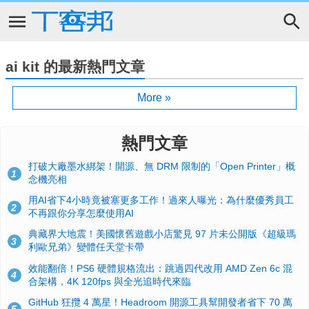
ai kit 的最新熱門文章
More »
熱門文章
打破大廠墨水綁架！開源、無 DRM 限制的「Open Printer」概
1
念機亮相
用AI省下4小時竟被塞更多工作！過來人曝光：為什麼優秀員工
2
不再跟你分享怎麼使用AI
典藏界大地震！美國懷舊遊戲小店驚見 97 片未公開版《超級瑪
3
利歐兄弟》變體任天堂卡帶
效能翻倍！PS6 硬體規格流出：跳過四代改用 AMD Zen 6c 混
4
合架構，4K 120fps 與全光追時代來臨
GitHub 狂攬 4 萬星！Headroom 開源工具幫開發者省下 70 萬