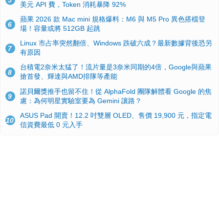
5
美元 API 費，Token 消耗暴降 92%
蘋果 2026 款 Mac mini 規格爆料：M6 與 M5 Pro 異色搭檔登
6
場！容量或將 512GB 起跳
Linux 市占率突然翻倍、Windows 跌破六成？最新數據背後恐另
7
有原因
台積電2奈米太猛了！流片量是3奈米同期的4倍，Google與蘋果
8
搶首發、輝達與AMD排隊等產能
諾貝爾獎推手也留不住！從 AlphaFold 團隊解體看 Google 的焦
9
慮：為何明星實驗室要為 Gemini 讓路？
ASUS Pad 開賣！12.2 吋雙層 OLED、售價 19,900 元，指定電
10
信資費最低 0 元入手