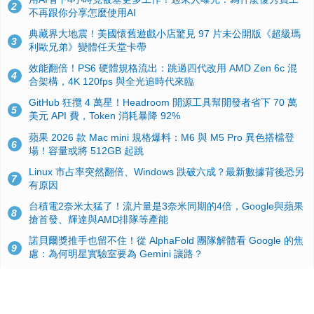
2
不再跟你分享怎麼使用AI
典藏界大地震！美國懷舊遊戲小店驚見 97 片未公開版《超級瑪
3
利歐兄弟》變體任天堂卡帶
效能翻倍！PS6 硬體規格流出：跳過四代改用 AMD Zen 6c 混
4
合架構，4K 120fps 與全光追時代來臨
GitHub 狂攬 4 萬星！Headroom 開源工具幫開發者省下 70 萬
5
美元 API 費，Token 消耗暴降 92%
蘋果 2026 款 Mac mini 規格爆料：M6 與 M5 Pro 異色搭檔登
6
場！容量或將 512GB 起跳
Linux 市占率突然翻倍、Windows 跌破六成？最新數據背後恐另
7
有原因
台積電2奈米太猛了！流片量是3奈米同期的4倍，Google與蘋果
8
搶首發、輝達與AMD排隊等產能
諾貝爾獎推手也留不住！從 AlphaFold 團隊解體看 Google 的焦
9
慮：為何明星實驗室要為 Gemini 讓路？
ASUS Pad 開賣！12.2 吋雙層 OLED、售價 19,900 元，指定電
10
信資費最低 0 元入手