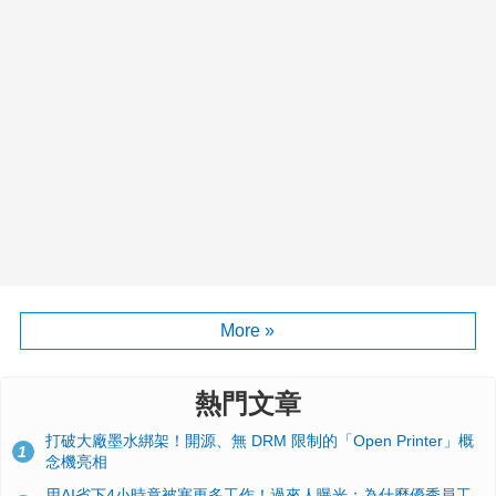
More »
熱門文章
打破大廠墨水綁架！開源、無 DRM 限制的「Open Printer」概
1
念機亮相
用AI省下4小時竟被塞更多工作！過來人曝光：為什麼優秀員工