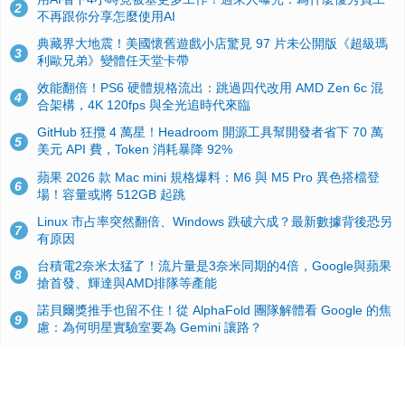
2
不再跟你分享怎麼使用AI
典藏界大地震！美國懷舊遊戲小店驚見 97 片未公開版《超級瑪
3
利歐兄弟》變體任天堂卡帶
效能翻倍！PS6 硬體規格流出：跳過四代改用 AMD Zen 6c 混
4
合架構，4K 120fps 與全光追時代來臨
GitHub 狂攬 4 萬星！Headroom 開源工具幫開發者省下 70 萬
5
美元 API 費，Token 消耗暴降 92%
蘋果 2026 款 Mac mini 規格爆料：M6 與 M5 Pro 異色搭檔登
6
場！容量或將 512GB 起跳
Linux 市占率突然翻倍、Windows 跌破六成？最新數據背後恐另
7
有原因
台積電2奈米太猛了！流片量是3奈米同期的4倍，Google與蘋果
8
搶首發、輝達與AMD排隊等產能
諾貝爾獎推手也留不住！從 AlphaFold 團隊解體看 Google 的焦
9
慮：為何明星實驗室要為 Gemini 讓路？
ASUS Pad 開賣！12.2 吋雙層 OLED、售價 19,900 元，指定電
10
信資費最低 0 元入手