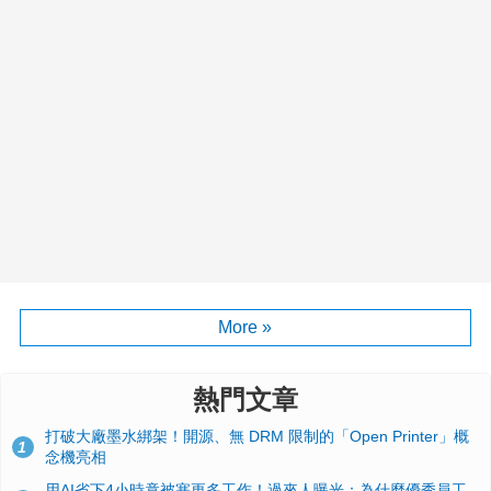
More »
熱門文章
打破大廠墨水綁架！開源、無 DRM 限制的「Open Printer」概
1
念機亮相
用AI省下4小時竟被塞更多工作！過來人曝光：為什麼優秀員工