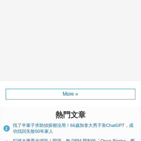
More »
熱門文章
找了半輩子求助偵探都沒用！66歲加拿大男子靠ChatGPT，成
1
功找回失散50年家人
打破大廠墨水綁架！開源、無 DRM 限制的「Open Printer」概