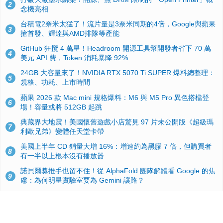
2
念機亮相
台積電2奈米太猛了！流片量是3奈米同期的4倍，Google與蘋果
3
搶首發、輝達與AMD排隊等產能
GitHub 狂攬 4 萬星！Headroom 開源工具幫開發者省下 70 萬
4
美元 API 費，Token 消耗暴降 92%
24GB 大容量來了！NVIDIA RTX 5070 Ti SUPER 爆料總整理：
5
規格、功耗、上市時間
蘋果 2026 款 Mac mini 規格爆料：M6 與 M5 Pro 異色搭檔登
6
場！容量或將 512GB 起跳
典藏界大地震！美國懷舊遊戲小店驚見 97 片未公開版《超級瑪
7
利歐兄弟》變體任天堂卡帶
美國上半年 CD 銷量大增 16%：增速約為黑膠 7 倍，但購買者
8
有一半以上根本沒有播放器
諾貝爾獎推手也留不住！從 AlphaFold 團隊解體看 Google 的焦
9
慮：為何明星實驗室要為 Gemini 讓路？
用AI省下4小時竟被塞更多工作！過來人曝光：為什麼優秀員工
10
不再跟你分享怎麼使用AI