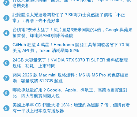
2
念機亮相
記憶體漲太兇連老闆都怕了？SK海力士竟然認了價格「不正
3
常」：再漲下去不是好事
台積電2奈米太猛了！流片量是3奈米同期的4倍，Google與蘋果
4
搶首發、輝達與AMD排隊等產能
GitHub 狂攬 4 萬星！Headroom 開源工具幫開發者省下 70 萬
5
美元 API 費，Token 消耗暴降 92%
24GB 大容量來了！NVIDIA RTX 5070 Ti SUPER 爆料總整理：
6
規格、功耗、上市時間
蘋果 2026 款 Mac mini 規格爆料：M6 與 M5 Pro 異色搭檔登
7
場！容量或將 512GB 起跳
哪款導航最好用？Google、Apple、導航王、高德地圖實測對
8
比：四大導航實測懶人包
美國上半年 CD 銷量大增 16%：增速約為黑膠 7 倍，但購買者
9
有一半以上根本沒有播放器
諾貝爾獎推手也留不住！從 AlphaFold 團隊解體看 Google 的焦
10
慮：為何明星實驗室要為 Gemini 讓路？