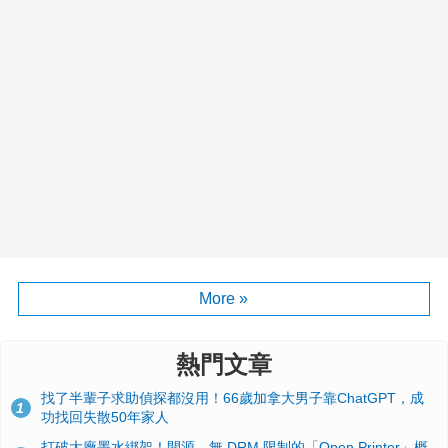
More »
熱門文章
找了半輩子求助偵探都沒用！66歲加拿大男子靠ChatGPT，成
1
功找回失散50年家人
打破大廠墨水綁架！開源、無 DRM 限制的「Open Printer」概