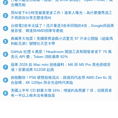
2
念機亮相
用AI省下4小時竟被塞更多工作！過來人曝光：為什麼優秀員工
3
不再跟你分享怎麼使用AI
台積電2奈米太猛了！流片量是3奈米同期的4倍，Google與蘋果
4
搶首發、輝達與AMD排隊等產能
典藏界大地震！美國懷舊遊戲小店驚見 97 片未公開版《超級瑪
5
利歐兄弟》變體任天堂卡帶
GitHub 狂攬 4 萬星！Headroom 開源工具幫開發者省下 70 萬
6
美元 API 費，Token 消耗暴降 92%
蘋果 2026 款 Mac mini 規格爆料：M6 與 M5 Pro 異色搭檔登
7
場！容量或將 512GB 起跳
效能翻倍！PS6 硬體規格流出：跳過四代改用 AMD Zen 6c 混
8
合架構，4K 120fps 與全光追時代來臨
美國上半年 CD 銷量大增 16%：增速約為黑膠 7 倍，但購買者
9
有一半以上根本沒有播放器
諾貝爾獎推手也留不住！從 AlphaFold 團隊解體看 Google 的焦
10
慮：為何明星實驗室要為 Gemini 讓路？