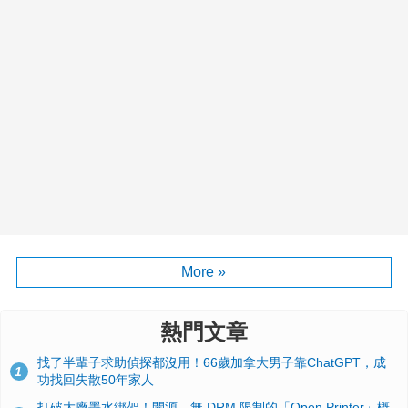
More »
熱門文章
找了半輩子求助偵探都沒用！66歲加拿大男子靠ChatGPT，成
1
功找回失散50年家人
打破大廠墨水綁架！開源、無 DRM 限制的「Open Printer」概