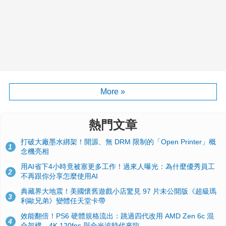
More »
熱門文章
打破大廠墨水綁架！開源、無 DRM 限制的「Open Printer」概
1
念機亮相
用AI省下4小時竟被塞更多工作！過來人曝光：為什麼優秀員工
2
不再跟你分享怎麼使用AI
典藏界大地震！美國懷舊遊戲小店驚見 97 片未公開版《超級瑪
3
利歐兄弟》變體任天堂卡帶
效能翻倍！PS6 硬體規格流出：跳過四代改用 AMD Zen 6c 混
4
合架構，4K 120fps 與全光追時代來臨