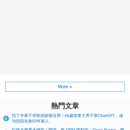
More »
熱門文章
找了半輩子求助偵探都沒用！66歲加拿大男子靠ChatGPT，成
1
功找回失散50年家人
打破大廠墨水綁架！開源、無 DRM 限制的「Open Printer」概