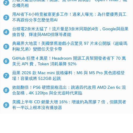
2
念機亮相
用AI省下4小時竟被塞更多工作！過來人曝光：為什麼優秀員工
3
不再跟你分享怎麼使用AI
台積電2奈米太猛了！流片量是3奈米同期的4倍，Google與蘋果
4
搶首發、輝達與AMD排隊等產能
典藏界大地震！美國懷舊遊戲小店驚見 97 片未公開版《超級瑪
5
利歐兄弟》變體任天堂卡帶
GitHub 狂攬 4 萬星！Headroom 開源工具幫開發者省下 70 萬
6
美元 API 費，Token 消耗暴降 92%
蘋果 2026 款 Mac mini 規格爆料：M6 與 M5 Pro 異色搭檔登
7
場！容量或將 512GB 起跳
效能翻倍！PS6 硬體規格流出：跳過四代改用 AMD Zen 6c 混
8
合架構，4K 120fps 與全光追時代來臨
美國上半年 CD 銷量大增 16%：增速約為黑膠 7 倍，但購買者
9
有一半以上根本沒有播放器
諾貝爾獎推手也留不住！從 AlphaFold 團隊解體看 Google 的焦
10
慮：為何明星實驗室要為 Gemini 讓路？