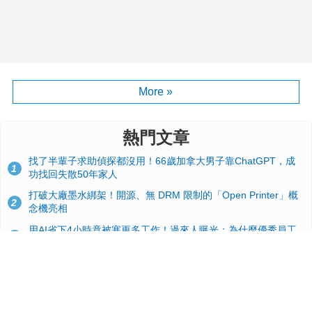
More »
熱門文章
找了半輩子求助偵探都沒用！66歲加拿大男子靠ChatGPT，成
1
功找回失散50年家人
打破大廠墨水綁架！開源、無 DRM 限制的「Open Printer」概
2
念機亮相
用AI省下4小時竟被塞更多工作！過來人曝光：為什麼優秀員工
3
不再跟你分享怎麼使用AI
台積電2奈米太猛了！流片量是3奈米同期的4倍，Google與蘋果
4
搶首發、輝達與AMD排隊等產能
典藏界大地震！美國懷舊遊戲小店驚見 97 片未公開版《超級瑪
5
利歐兄弟》變體任天堂卡帶