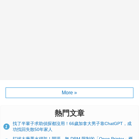
More »
熱門文章
找了半輩子求助偵探都沒用！66歲加拿大男子靠ChatGPT，成
1
功找回失散50年家人
打破大廠墨水綁架！開源、無 DRM 限制的「Open Printer」概