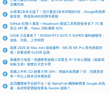
2
念機亮相
台積電2奈米太猛了！流片量是3奈米同期的4倍，Google與蘋果
3
搶首發、輝達與AMD排隊等產能
GitHub 狂攬 4 萬星！Headroom 開源工具幫開發者省下 70 萬
4
美元 API 費，Token 消耗暴降 92%
24GB 大容量來了！NVIDIA RTX 5070 Ti SUPER 爆料總整理：
5
規格、功耗、上市時間
蘋果 2026 款 Mac mini 規格爆料：M6 與 M5 Pro 異色搭檔登
6
場！容量或將 512GB 起跳
典藏界大地震！美國懷舊遊戲小店驚見 97 片未公開版《超級瑪
7
利歐兄弟》變體任天堂卡帶
美國上半年 CD 銷量大增 16%：增速約為黑膠 7 倍，但購買者
8
有一半以上根本沒有播放器
諾貝爾獎推手也留不住！從 AlphaFold 團隊解體看 Google 的焦
9
慮：為何明星實驗室要為 Gemini 讓路？
用AI省下4小時竟被塞更多工作！過來人曝光：為什麼優秀員工
10
不再跟你分享怎麼使用AI