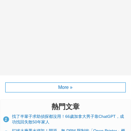
More »
熱門文章
找了半輩子求助偵探都沒用！66歲加拿大男子靠ChatGPT，成
1
功找回失散50年家人
打破大廠墨水綁架！開源、無 DRM 限制的「Open Printer」概