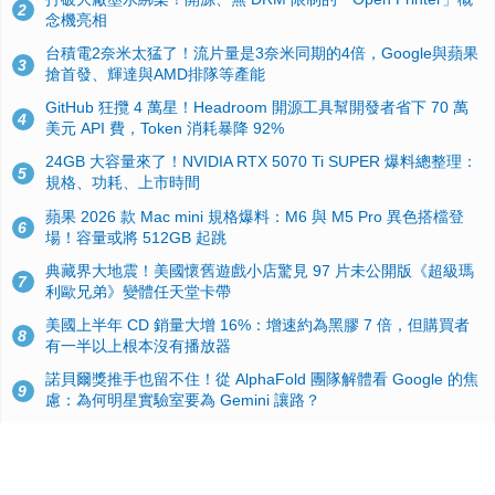
2
念機亮相
台積電2奈米太猛了！流片量是3奈米同期的4倍，Google與蘋果
3
搶首發、輝達與AMD排隊等產能
GitHub 狂攬 4 萬星！Headroom 開源工具幫開發者省下 70 萬
4
美元 API 費，Token 消耗暴降 92%
24GB 大容量來了！NVIDIA RTX 5070 Ti SUPER 爆料總整理：
5
規格、功耗、上市時間
蘋果 2026 款 Mac mini 規格爆料：M6 與 M5 Pro 異色搭檔登
6
場！容量或將 512GB 起跳
典藏界大地震！美國懷舊遊戲小店驚見 97 片未公開版《超級瑪
7
利歐兄弟》變體任天堂卡帶
美國上半年 CD 銷量大增 16%：增速約為黑膠 7 倍，但購買者
8
有一半以上根本沒有播放器
諾貝爾獎推手也留不住！從 AlphaFold 團隊解體看 Google 的焦
9
慮：為何明星實驗室要為 Gemini 讓路？
用AI省下4小時竟被塞更多工作！過來人曝光：為什麼優秀員工
10
不再跟你分享怎麼使用AI