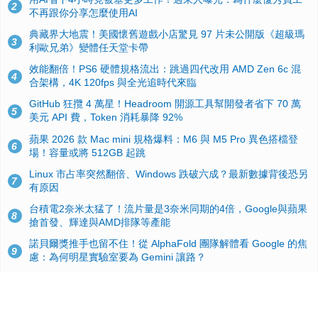
2
不再跟你分享怎麼使用AI
典藏界大地震！美國懷舊遊戲小店驚見 97 片未公開版《超級瑪
3
利歐兄弟》變體任天堂卡帶
效能翻倍！PS6 硬體規格流出：跳過四代改用 AMD Zen 6c 混
4
合架構，4K 120fps 與全光追時代來臨
GitHub 狂攬 4 萬星！Headroom 開源工具幫開發者省下 70 萬
5
美元 API 費，Token 消耗暴降 92%
蘋果 2026 款 Mac mini 規格爆料：M6 與 M5 Pro 異色搭檔登
6
場！容量或將 512GB 起跳
Linux 市占率突然翻倍、Windows 跌破六成？最新數據背後恐另
7
有原因
台積電2奈米太猛了！流片量是3奈米同期的4倍，Google與蘋果
8
搶首發、輝達與AMD排隊等產能
諾貝爾獎推手也留不住！從 AlphaFold 團隊解體看 Google 的焦
9
慮：為何明星實驗室要為 Gemini 讓路？
ASUS Pad 開賣！12.2 吋雙層 OLED、售價 19,900 元，指定電
10
信資費最低 0 元入手