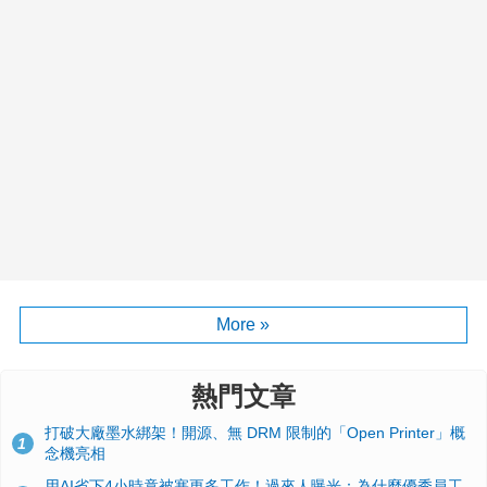
More »
熱門文章
打破大廠墨水綁架！開源、無 DRM 限制的「Open Printer」概
1
念機亮相
用AI省下4小時竟被塞更多工作！過來人曝光：為什麼優秀員工