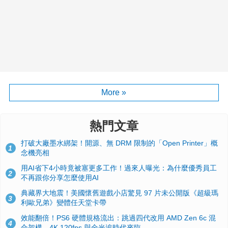
More »
熱門文章
打破大廠墨水綁架！開源、無 DRM 限制的「Open Printer」概
1
念機亮相
用AI省下4小時竟被塞更多工作！過來人曝光：為什麼優秀員工
2
不再跟你分享怎麼使用AI
典藏界大地震！美國懷舊遊戲小店驚見 97 片未公開版《超級瑪
3
利歐兄弟》變體任天堂卡帶
效能翻倍！PS6 硬體規格流出：跳過四代改用 AMD Zen 6c 混
4
合架構，4K 120fps 與全光追時代來臨