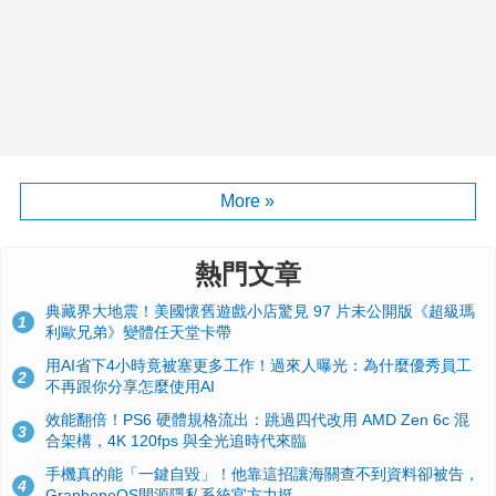
More »
熱門文章
典藏界大地震！美國懷舊遊戲小店驚見 97 片未公開版《超級瑪
1
利歐兄弟》變體任天堂卡帶
用AI省下4小時竟被塞更多工作！過來人曝光：為什麼優秀員工
2
不再跟你分享怎麼使用AI
效能翻倍！PS6 硬體規格流出：跳過四代改用 AMD Zen 6c 混
3
合架構，4K 120fps 與全光追時代來臨
手機真的能「一鍵自毀」！他靠這招讓海關查不到資料卻被告，
4
GrapheneOS開源隱私系統官方力挺