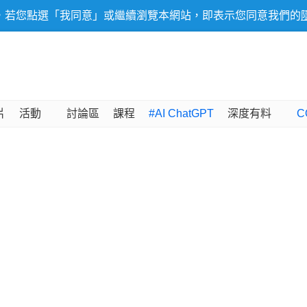
，若您點選「我同意」或繼續瀏覽本網站，即表示您同意我們的
片
活動
討論區
課程
#AI ChatGPT
深度有料
C