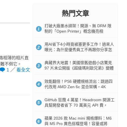
熱門文章
打破大廠墨水綁架！開源、無 DRM 限
1
制的「Open Printer」概念機亮相
用AI省下4小時竟被塞更多工作！過來人
2
曝光：為什麼優秀員工不再跟你分享怎
麼使用AI
網路相簿的相片直
典藏界大地震！美國懷舊遊戲小店驚見
都難不倒它。
3
97 片未公開版《超級瑪利歐兄弟》變體
1
看全文
任天堂卡帶
效能翻倍！PS6 硬體規格流出：跳過四
4
代改用 AMD Zen 6c 混合架構，4K
120fps 與全光追時代來臨
GitHub 狂攬 4 萬星！Headroom 開源工
5
具幫開發者省下 70 萬美元 API 費，
Token 消耗暴降 92%
蘋果 2026 款 Mac mini 規格爆料：M6
6
與 M5 Pro 異色搭檔登場！容量或將