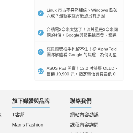
512GB 起跳
Linux 市占率突然翻倍、Windows 跌破
7
六成？最新數據背後恐另有原因
台積電2奈米太猛了！流片量是3奈米同
8
期的4倍，Google與蘋果搶首發、輝達
與AMD排隊等產能
諾貝爾獎推手也留不住！從 AlphaFold
9
團隊解體看 Google 的焦慮：為何明星
實驗室要為 Gemini 讓路？
ASUS Pad 開賣！12.2 吋雙層 OLED、
10
售價 19,900 元，指定電信資費最低 0
元入手
旗下媒體與品牌
聯絡我們
款
T客邦
網站內容勘誤
Man’s Fashion
課程內容詢問