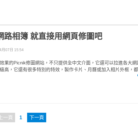
k ：網路相簿 就直接用網頁修圖吧
4月07日 15:54
效果的Picnik修圖網站，不只提供全中文介面，它還可以拉進各大
級高，它還有很多特別的特效，製作卡片、月曆或加入相片外框，
上一頁
1
下一頁