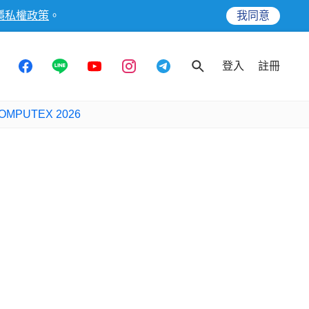
隱私權政策
。
我同意
登入
註冊
OMPUTEX 2026