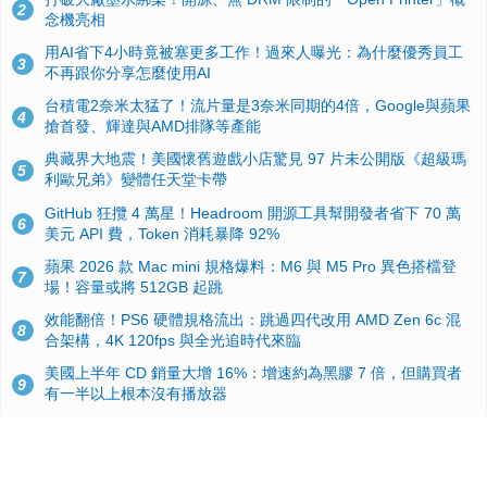
2
念機亮相
用AI省下4小時竟被塞更多工作！過來人曝光：為什麼優秀員工
3
不再跟你分享怎麼使用AI
台積電2奈米太猛了！流片量是3奈米同期的4倍，Google與蘋果
4
搶首發、輝達與AMD排隊等產能
典藏界大地震！美國懷舊遊戲小店驚見 97 片未公開版《超級瑪
5
利歐兄弟》變體任天堂卡帶
GitHub 狂攬 4 萬星！Headroom 開源工具幫開發者省下 70 萬
6
美元 API 費，Token 消耗暴降 92%
蘋果 2026 款 Mac mini 規格爆料：M6 與 M5 Pro 異色搭檔登
7
場！容量或將 512GB 起跳
效能翻倍！PS6 硬體規格流出：跳過四代改用 AMD Zen 6c 混
8
合架構，4K 120fps 與全光追時代來臨
美國上半年 CD 銷量大增 16%：增速約為黑膠 7 倍，但購買者
9
有一半以上根本沒有播放器
諾貝爾獎推手也留不住！從 AlphaFold 團隊解體看 Google 的焦
10
慮：為何明星實驗室要為 Gemini 讓路？