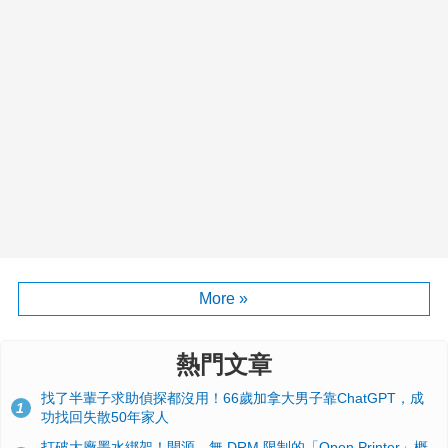
More »
熱門文章
找了半輩子求助偵探都沒用！66歲加拿大男子靠ChatGPT，成
1
功找回失散50年家人
打破大廠墨水綁架！開源、無 DRM 限制的「Open Printer」概