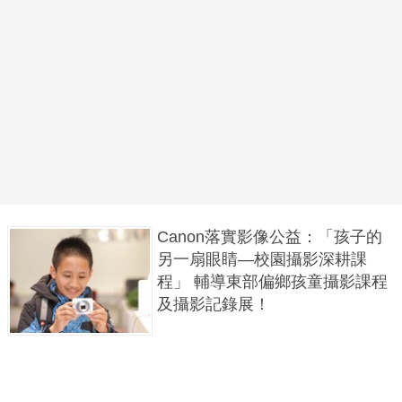
Canon落實影像公益：「孩子的
另一扇眼睛—校園攝影深耕課
程」 輔導東部偏鄉孩童攝影課程
及攝影記錄展！