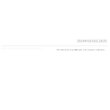
2014年4月14日 18:25
Canon長期耕耘環保綠行動獲頒
資通類特優企業！高節能設計，
落實綠色品牌與企業社會責任！