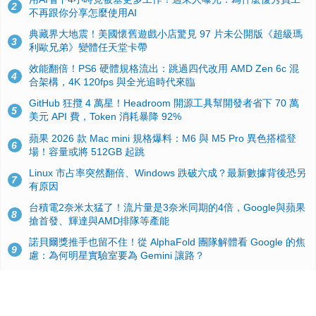
2
不再跟你分享怎麼使用AI
典藏界大地震！美國懷舊遊戲小店驚見 97 片未公開版《超級瑪
3
利歐兄弟》變體任天堂卡帶
效能翻倍！PS6 硬體規格流出：跳過四代改用 AMD Zen 6c 混
4
合架構，4K 120fps 與全光追時代來臨
GitHub 狂攬 4 萬星！Headroom 開源工具幫開發者省下 70 萬
5
美元 API 費，Token 消耗暴降 92%
蘋果 2026 款 Mac mini 規格爆料：M6 與 M5 Pro 異色搭檔登
6
場！容量或將 512GB 起跳
Linux 市占率突然翻倍、Windows 跌破六成？最新數據背後恐另
7
有原因
台積電2奈米太猛了！流片量是3奈米同期的4倍，Google與蘋果
8
搶首發、輝達與AMD排隊等產能
諾貝爾獎推手也留不住！從 AlphaFold 團隊解體看 Google 的焦
9
慮：為何明星實驗室要為 Gemini 讓路？
ASUS Pad 開賣！12.2 吋雙層 OLED、售價 19,900 元，指定電
10
信資費最低 0 元入手