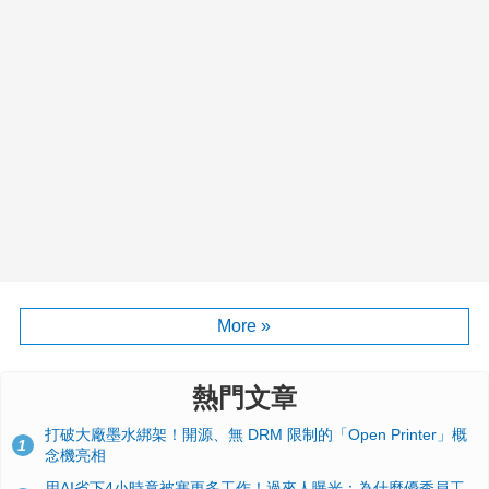
More »
熱門文章
打破大廠墨水綁架！開源、無 DRM 限制的「Open Printer」概
1
念機亮相
用AI省下4小時竟被塞更多工作！過來人曝光：為什麼優秀員工