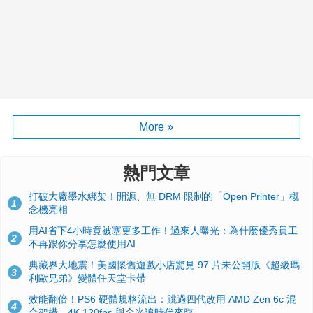
More »
熱門文章
打破大廠墨水綁架！開源、無 DRM 限制的「Open Printer」概
1
念機亮相
用AI省下4小時竟被塞更多工作！過來人曝光：為什麼優秀員工
2
不再跟你分享怎麼使用AI
典藏界大地震！美國懷舊遊戲小店驚見 97 片未公開版《超級瑪
3
利歐兄弟》變體任天堂卡帶
效能翻倍！PS6 硬體規格流出：跳過四代改用 AMD Zen 6c 混
4
合架構，4K 120fps 與全光追時代來臨