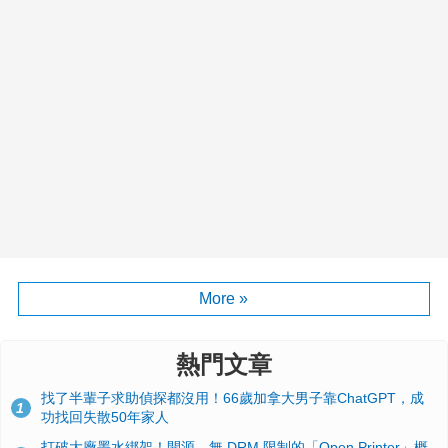
More »
熱門文章
找了半輩子求助偵探都沒用！66歲加拿大男子靠ChatGPT，成
1
功找回失散50年家人
打破大廠墨水綁架！開源、無 DRM 限制的「Open Printer」概