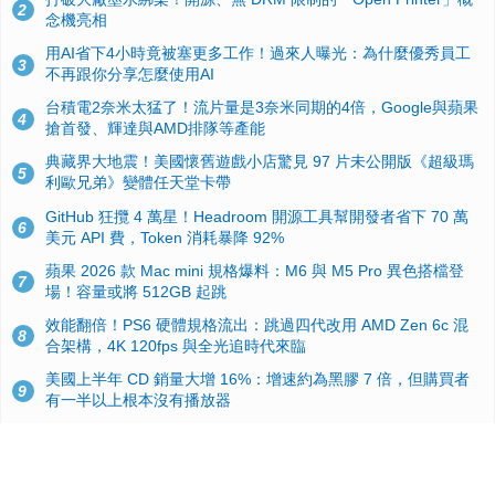
2
念機亮相
用AI省下4小時竟被塞更多工作！過來人曝光：為什麼優秀員工
3
不再跟你分享怎麼使用AI
台積電2奈米太猛了！流片量是3奈米同期的4倍，Google與蘋果
4
搶首發、輝達與AMD排隊等產能
典藏界大地震！美國懷舊遊戲小店驚見 97 片未公開版《超級瑪
5
利歐兄弟》變體任天堂卡帶
GitHub 狂攬 4 萬星！Headroom 開源工具幫開發者省下 70 萬
6
美元 API 費，Token 消耗暴降 92%
蘋果 2026 款 Mac mini 規格爆料：M6 與 M5 Pro 異色搭檔登
7
場！容量或將 512GB 起跳
效能翻倍！PS6 硬體規格流出：跳過四代改用 AMD Zen 6c 混
8
合架構，4K 120fps 與全光追時代來臨
美國上半年 CD 銷量大增 16%：增速約為黑膠 7 倍，但購買者
9
有一半以上根本沒有播放器
諾貝爾獎推手也留不住！從 AlphaFold 團隊解體看 Google 的焦
10
慮：為何明星實驗室要為 Gemini 讓路？