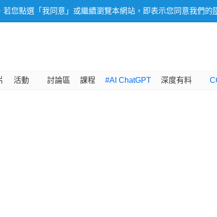
，若您點選「我同意」或繼續瀏覽本網站，即表示您同意我們的
片
活動
討論區
課程
#AI ChatGPT
深度有料
C