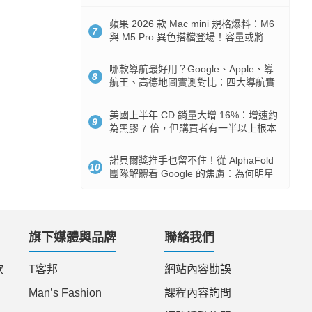
市時間
蘋果 2026 款 Mac mini 規格爆料：M6
7
與 M5 Pro 異色搭檔登場！容量或將
512GB 起跳
哪款導航最好用？Google、Apple、導
8
航王、高德地圖實測對比：四大導航實
測懶人包
美國上半年 CD 銷量大增 16%：增速約
9
為黑膠 7 倍，但購買者有一半以上根本
沒有播放器
諾貝爾獎推手也留不住！從 AlphaFold
10
團隊解體看 Google 的焦慮：為何明星
實驗室要為 Gemini 讓路？
旗下媒體與品牌
聯絡我們
款
T客邦
網站內容勘誤
Man’s Fashion
課程內容詢問