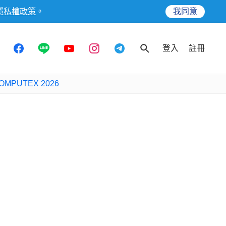
隱私權政策
。
我同意
登入
註冊
OMPUTEX 2026