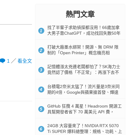
熱門文章
找了半輩子求助偵探都沒用！66歲加拿
1
大男子靠ChatGPT，成功找回失散50年
家人
打破大廠墨水綁架！開源、無 DRM 限
2
制的「Open Printer」概念機亮相
1
看全文
記憶體漲太兇連老闆都怕了？SK海力士
3
竟然認了價格「不正常」：再漲下去不
是好事
台積電2奈米太猛了！流片量是3奈米同
4
期的4倍，Google與蘋果搶首發、輝達
與AMD排隊等產能
GitHub 狂攬 4 萬星！Headroom 開源工
5
具幫開發者省下 70 萬美元 API 費，
Token 消耗暴降 92%
24GB 大容量來了！NVIDIA RTX 5070
6
Ti SUPER 爆料總整理：規格、功耗、上