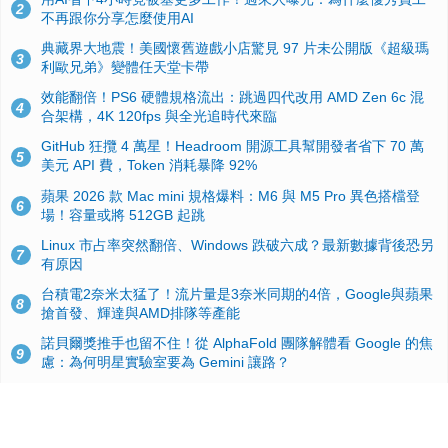
2
不再跟你分享怎麼使用AI
典藏界大地震！美國懷舊遊戲小店驚見 97 片未公開版《超級瑪
3
利歐兄弟》變體任天堂卡帶
效能翻倍！PS6 硬體規格流出：跳過四代改用 AMD Zen 6c 混
4
合架構，4K 120fps 與全光追時代來臨
GitHub 狂攬 4 萬星！Headroom 開源工具幫開發者省下 70 萬
5
美元 API 費，Token 消耗暴降 92%
蘋果 2026 款 Mac mini 規格爆料：M6 與 M5 Pro 異色搭檔登
6
場！容量或將 512GB 起跳
Linux 市占率突然翻倍、Windows 跌破六成？最新數據背後恐另
7
有原因
台積電2奈米太猛了！流片量是3奈米同期的4倍，Google與蘋果
8
搶首發、輝達與AMD排隊等產能
諾貝爾獎推手也留不住！從 AlphaFold 團隊解體看 Google 的焦
9
慮：為何明星實驗室要為 Gemini 讓路？
ASUS Pad 開賣！12.2 吋雙層 OLED、售價 19,900 元，指定電
10
信資費最低 0 元入手