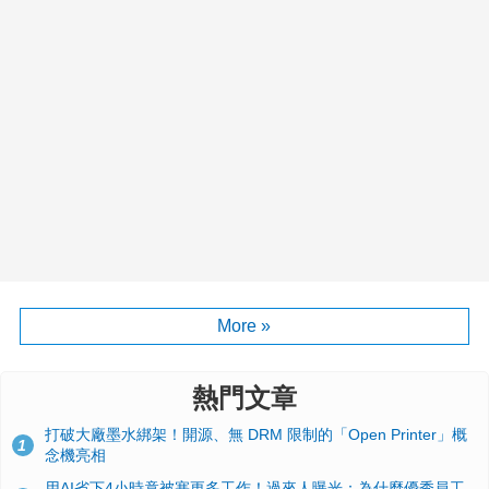
More »
熱門文章
打破大廠墨水綁架！開源、無 DRM 限制的「Open Printer」概
1
念機亮相
用AI省下4小時竟被塞更多工作！過來人曝光：為什麼優秀員工