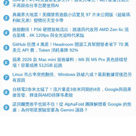
2
不再跟你分享怎麼使用AI
典藏界大地震！美國懷舊遊戲小店驚見 97 片未公開版《超級瑪
3
利歐兄弟》變體任天堂卡帶
效能翻倍！PS6 硬體規格流出：跳過四代改用 AMD Zen 6c 混
4
合架構，4K 120fps 與全光追時代來臨
GitHub 狂攬 4 萬星！Headroom 開源工具幫開發者省下 70 萬
5
美元 API 費，Token 消耗暴降 92%
蘋果 2026 款 Mac mini 規格爆料：M6 與 M5 Pro 異色搭檔登
6
場！容量或將 512GB 起跳
Linux 市占率突然翻倍、Windows 跌破六成？最新數據背後恐另
7
有原因
台積電2奈米太猛了！流片量是3奈米同期的4倍，Google與蘋果
8
搶首發、輝達與AMD排隊等產能
諾貝爾獎推手也留不住！從 AlphaFold 團隊解體看 Google 的焦
9
慮：為何明星實驗室要為 Gemini 讓路？
ASUS Pad 開賣！12.2 吋雙層 OLED、售價 19,900 元，指定電
10
信資費最低 0 元入手