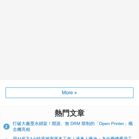
More »
熱門文章
打破大廠墨水綁架！開源、無 DRM 限制的「Open Printer」概
1
念機亮相
用AI省下4小時竟被塞更多工作！過來人曝光：為什麼優秀員工