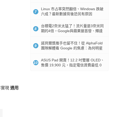
512GB 起跳
Linux 市占率突然翻倍、Windows 跌破
7
六成？最新數據背後恐另有原因
台積電2奈米太猛了！流片量是3奈米同
8
期的4倍，Google與蘋果搶首發、輝達
與AMD排隊等產能
諾貝爾獎推手也留不住！從 AlphaFold
9
團隊解體看 Google 的焦慮：為何明星
實驗室要為 Gemini 讓路？
ASUS Pad 開賣！12.2 吋雙層 OLED、
10
售價 19,900 元，指定電信資費最低 0
元入手
將實現
通用