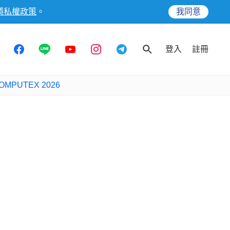
隱私權政策
。
我同意
登入
註冊
OMPUTEX 2026