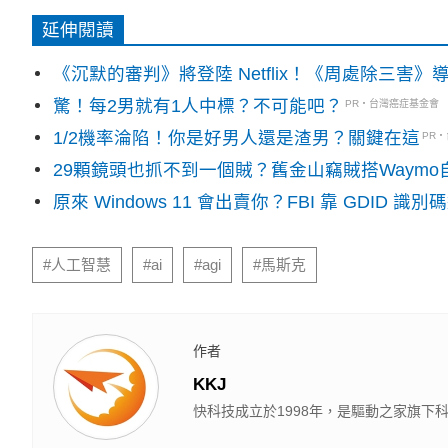
延伸閱讀
《沉默的審判》將登陸 Netflix！《周處除三害
驚！每2男就有1人中標？不可能吧？
PR・台灣癌症基金會
1/2機率淪陷！你是好男人還是渣男？關鍵在這
PR
29顆鏡頭也抓不到一個賊？舊金山竊賊搭Waym
原來 Windows 11 會出賣你？FBI 靠 GDID 
#人工智慧
#ai
#agi
#馬斯克
作者
KKJ
快科技成立於1998年，是驅動之家旗