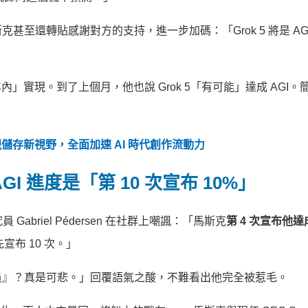
至還轉貼感謝對方的支持，進一步加碼：「Grok 5 將是 AG
兩年內」實現。到了上個月，他也說 Grok 5「有可能」達成 AGI
5 展現儲存新視野，全面加速 AI 時代創作流動力
GI 進度是「第 10 次宣布 10%」
Gabriel Pédersen 在社群上嘲諷：「馬斯克
第 4 次宣布他達成
宣布 10 次。」
員』？真是可悲。」回覆語氣之酸，不難看出他完全被惹毛。