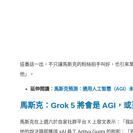
這番話一出，不只讓馬斯克的粉絲拍手叫好，也引來業
他」。
延伸閱讀：
馬斯克預測：通用人工智慧（AGI）未
馬斯克：Grok 5 將會是 AGI
馬斯克在上週六於自家社群平台 X 上發文表示：「我認為 
他的說法隨即獲得 xAI 員工 Aditya Gupta 的附