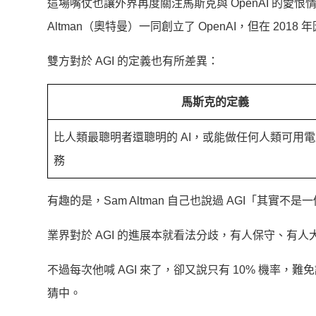
這場嘴仗也讓外界再度關注馬斯克與 OpenAI 的愛恨
Altman（奧特曼）一同創立了 OpenAI，但在 2
雙方對於 AGI 的定義也有所差異：
馬斯克的定義
比人類最聰明者還聰明的 AI，或能做任何人類可用
務
有趣的是，Sam Altman 自己也說過 AGI「其實
業界對於 AGI 的進展本就看法分歧，有人保守、有
不過每次他喊 AGI 來了，卻又說只有 10% 機率
猜中。