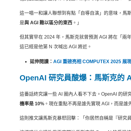
這一唱一和讓人聯想到有點「自導自演」的意味，馬斯克甚
是
與 AGI 難以區分的東西
。」
但其實早在 2024 年，馬斯克就曾預測 AGI 將在「
這已經是他第 N 次喊出 AGI 將近。
延伸閱讀：
AGI 重磅亮相 COMPUTEX 202
OpenAI 研究員酸爆：馬斯克的 A
這番話終究讓一些 AI 圈內人看不下去。OpenAI 的研究員 
機率是 10%
。現在重點不再是誰先實現 AGI，而是誰先
這則推文讓馬斯克暴怒回擊：「你居然自稱是『研究