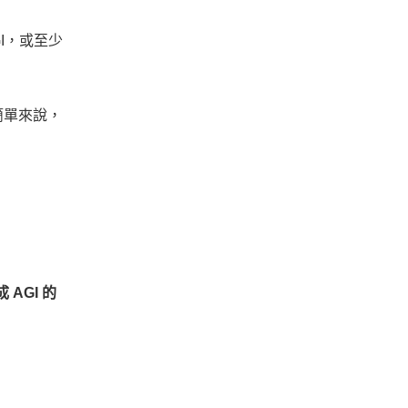
I，或至少
。簡單來說，
 AGI 的