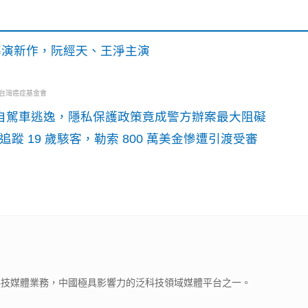
》導演新作，阮經天、王淨主演
・台灣癌症基金會
o自駕車逃逸，隱私保護政策竟成警方辦案最大阻礙
識別碼追蹤 19 歲駭客，勒索 800 萬美金慘遭引渡受審
下科技媒體業務，中國極具影響力的泛科技領域媒體平台之一。