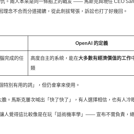
情仇。兩人本來是同一條船上的戰友 —— 馬斯克與現任 CEO Sa
018 年因理念不合而分道揚鑣，從此劍拔弩張，訴訟也打了好幾回。
OpenAI 的定義
電腦完成的任
高度自主的系統，能在
大多數有經濟價值的工作
類
不是一個特別有用的詞」，但仍會拿來使用。
人大膽。馬斯克屢次喊出「快了快了」，有人選擇相信，也有人冷
，難免讓人覺得這比較像是在玩「話術機率學」—— 宣布不需負責，