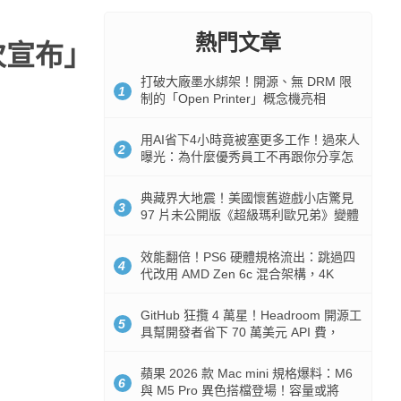
熱門文章
次宣布」
打破大廠墨水綁架！開源、無 DRM 限
1
制的「Open Printer」概念機亮相
用AI省下4小時竟被塞更多工作！過來人
2
曝光：為什麼優秀員工不再跟你分享怎
麼使用AI
典藏界大地震！美國懷舊遊戲小店驚見
3
97 片未公開版《超級瑪利歐兄弟》變體
任天堂卡帶
效能翻倍！PS6 硬體規格流出：跳過四
4
代改用 AMD Zen 6c 混合架構，4K
120fps 與全光追時代來臨
GitHub 狂攬 4 萬星！Headroom 開源工
5
具幫開發者省下 70 萬美元 API 費，
Token 消耗暴降 92%
蘋果 2026 款 Mac mini 規格爆料：M6
6
與 M5 Pro 異色搭檔登場！容量或將