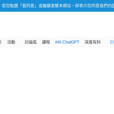
，若您點選「我同意」或繼續瀏覽本網站，即表示您同意我們的
片
活動
討論區
課程
#AI ChatGPT
深度有料
C