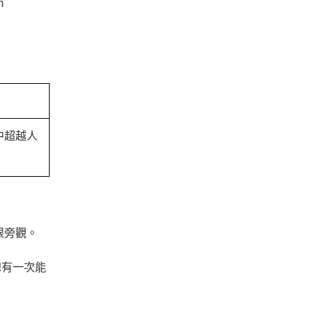
m
中超越人
眼旁觀。
總有一次能