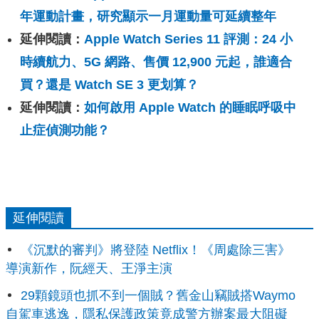
年運動計畫，研究顯示一月運動量可延續整年
延伸閱讀：
Apple Watch Series 11 評測：24 小
時續航力、5G 網路、售價 12,900 元起，誰適合
買？還是 Watch SE 3 更划算？
延伸閱讀：
如何啟用 Apple Watch 的睡眠呼吸中
止症偵測功能？
延伸閱讀
《沉默的審判》將登陸 Netflix！《周處除三害》
導演新作，阮經天、王淨主演
29顆鏡頭也抓不到一個賊？舊金山竊賊搭Waymo
自駕車逃逸，隱私保護政策竟成警方辦案最大阻礙