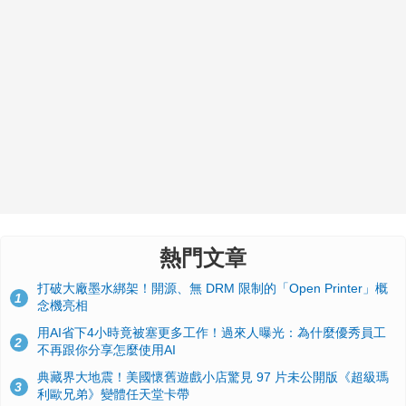
熱門文章
打破大廠墨水綁架！開源、無 DRM 限制的「Open Printer」概
1
念機亮相
用AI省下4小時竟被塞更多工作！過來人曝光：為什麼優秀員工
2
不再跟你分享怎麼使用AI
典藏界大地震！美國懷舊遊戲小店驚見 97 片未公開版《超級瑪
3
利歐兄弟》變體任天堂卡帶