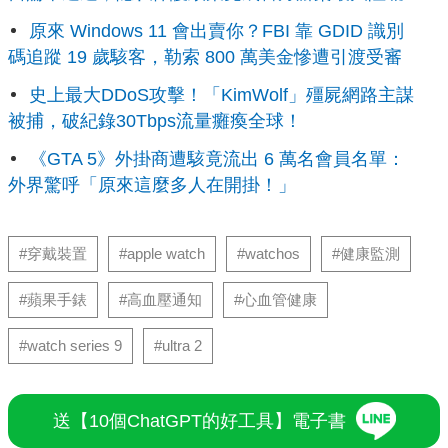
原來 Windows 11 會出賣你？FBI 靠 GDID 識別
碼追蹤 19 歲駭客，勒索 800 萬美金慘遭引渡受審
史上最大DDoS攻擊！「KimWolf」殭屍網路主謀
被捕，破紀錄30Tbps流量癱瘓全球！
《GTA 5》外掛商遭駭竟流出 6 萬名會員名單：
外界驚呼「原來這麼多人在開掛！」
#穿戴裝置
#apple watch
#watchos
#健康監測
#蘋果手錶
#高血壓通知
#心血管健康
#watch series 9
#ultra 2
送【10個ChatGPT的好工具】電子書