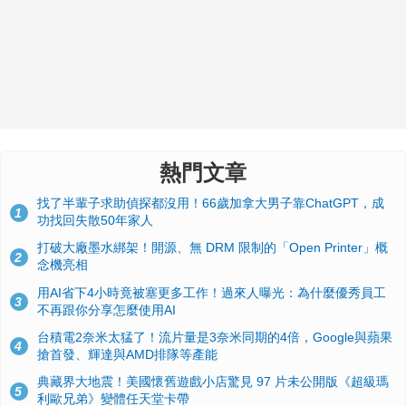
熱門文章
找了半輩子求助偵探都沒用！66歲加拿大男子靠ChatGPT，成
1
功找回失散50年家人
打破大廠墨水綁架！開源、無 DRM 限制的「Open Printer」概
2
念機亮相
用AI省下4小時竟被塞更多工作！過來人曝光：為什麼優秀員工
3
不再跟你分享怎麼使用AI
台積電2奈米太猛了！流片量是3奈米同期的4倍，Google與蘋果
4
搶首發、輝達與AMD排隊等產能
典藏界大地震！美國懷舊遊戲小店驚見 97 片未公開版《超級瑪
5
利歐兄弟》變體任天堂卡帶