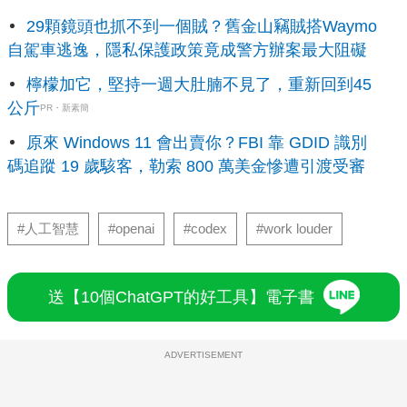
29顆鏡頭也抓不到一個賊？舊金山竊賊搭Waymo
自駕車逃逸，隱私保護政策竟成警方辦案最大阻礙
檸檬加它，堅持一週大肚腩不見了，重新回到45
公斤
PR・新素簡
原來 Windows 11 會出賣你？FBI 靠 GDID 識別
碼追蹤 19 歲駭客，勒索 800 萬美金慘遭引渡受審
#人工智慧
#openai
#codex
#work louder
送【10個ChatGPT的好工具】電子書
ADVERTISEMENT