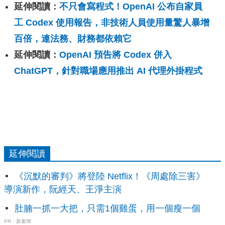
延伸閱讀：
不只會寫程式！OpenAI 公布自家員
工 Codex 使用報告，非技術人員使用量驚人暴增
百倍，連法務、財務都依賴它
延伸閱讀：
OpenAI 預告將 Codex 併入
ChatGPT，針對職場應用推出 AI 代理外掛程式
延伸閱讀
《沉默的審判》將登陸 Netflix！《周處除三害》
導演新作，阮經天、王淨主演
肚腩一抓一大把，只需1個雞蛋，用一個瘦一個
PR・新素簡