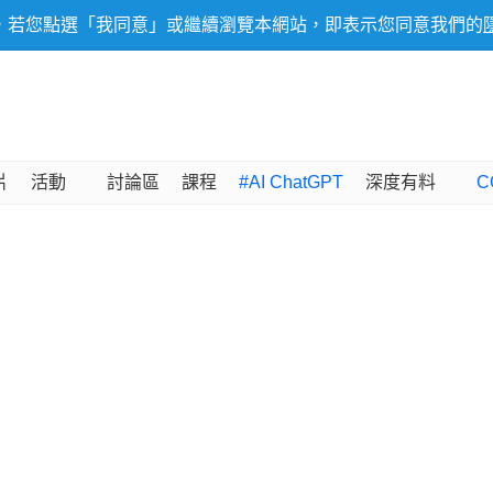
，若您點選「我同意」或繼續瀏覽本網站，即表示您同意我們的
片
活動
討論區
課程
#AI ChatGPT
深度有料
C