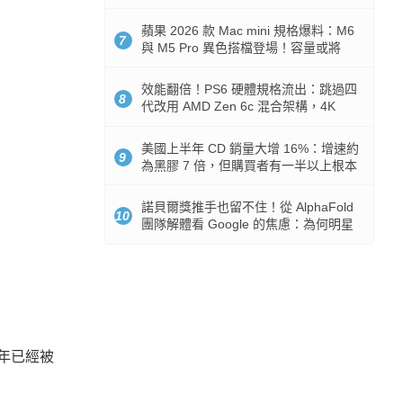
Token 消耗暴降 92%
蘋果 2026 款 Mac mini 規格爆料：M6
7
與 M5 Pro 異色搭檔登場！容量或將
512GB 起跳
效能翻倍！PS6 硬體規格流出：跳過四
8
代改用 AMD Zen 6c 混合架構，4K
120fps 與全光追時代來臨
美國上半年 CD 銷量大增 16%：增速約
9
為黑膠 7 倍，但購買者有一半以上根本
沒有播放器
諾貝爾獎推手也留不住！從 AlphaFold
10
團隊解體看 Google 的焦慮：為何明星
實驗室要為 Gemini 讓路？
去年已經被