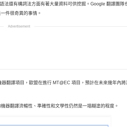
、語法還有構詞法方面有著大量資料可供挖掘。Google 翻譯團
是一件很奇異的事情。
似的機器翻譯項目，歐盟在進行 MT@EC 項目，預計在未來幾年內將減
的機器翻譯流暢性、準確性和文學性仍然是一塌糊塗的程度。