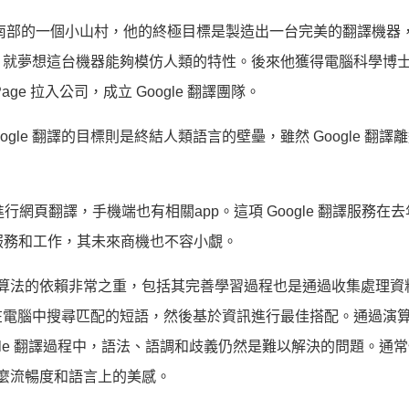
h 來自德國西南部的一個小山村，他的終極目標是製造出一台完美的翻譯機
，就夢想這台機器能夠模仿人類的特性。後來他獲得電腦科學博
 Page 拉入公司，成立 Google 翻譯團隊。
ogle 翻譯的目標則是終結人類語言的壁壘，雖然 Google 翻譯
以進行網頁翻譯，手機端也有相關app。這項 Google 翻譯服務在
種服務和工作，其未來商機也不容小覷。
於演算法的依賴非常之重，包括其完善學習過程也是通過收集處理資
在電腦中搜尋匹配的短語，然後基於資訊進行最佳搭配。通過演
gle 翻譯過程中，語法、語調和歧義仍然是難以解決的問題。通
什麼流暢度和語言上的美感。