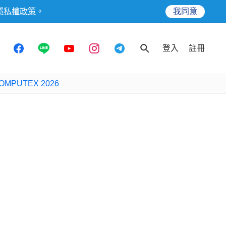
隱私權政策
。
我同意
登入
註冊
OMPUTEX 2026