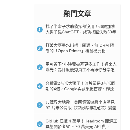
熱門文章
找了半輩子求助偵探都沒用！66歲加拿
1
大男子靠ChatGPT，成功找回失散50年
家人
打破大廠墨水綁架！開源、無 DRM 限
2
制的「Open Printer」概念機亮相
用AI省下4小時竟被塞更多工作！過來人
3
曝光：為什麼優秀員工不再跟你分享怎
麼使用AI
台積電2奈米太猛了！流片量是3奈米同
4
期的4倍，Google與蘋果搶首發、輝達
與AMD排隊等產能
典藏界大地震！美國懷舊遊戲小店驚見
5
97 片未公開版《超級瑪利歐兄弟》變體
任天堂卡帶
GitHub 狂攬 4 萬星！Headroom 開源工
6
具幫開發者省下 70 萬美元 API 費，