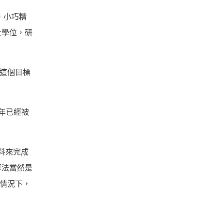
器，小巧精
士學位，研
離這個目標
去年已經被
料來完成
算法當然是
常情況下，