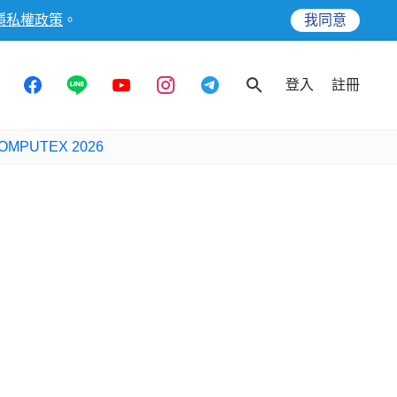
隱私權政策
。
我同意
登入
註冊
OMPUTEX 2026