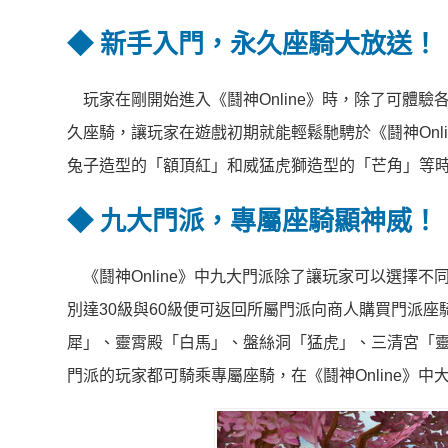
◆
新手入門，永久座騎大放送！
玩家在剛開始進入《鬪神Online》時，除了可體驗
久座騎，讓玩家在遊戲初期就能輕鬆馳騁於《鬪神Onl
兔子造型的「額頂紅」和威猛虎獅造型的「芒角」等
◆
九大門派，專屬座騎顯神威！
《鬪神Online》中九大門派除了讓玩家可以選擇
別達30級與60級便可返回所屬門派向商人購買門派
犀」、靈霄殿「白馬」、盤絲洞「猛虎」、三清宮「
門派的玩家都可騎乘專屬座騎，在《鬪神Online》中