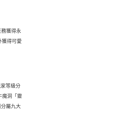
任務獲得永
外獲得可愛
。
玩家等級分
牛魔洞「靈
讓分屬九大