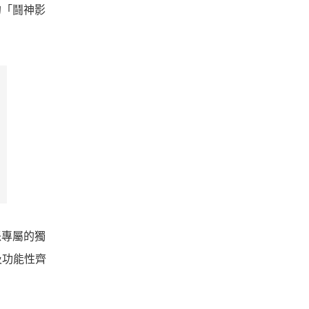
的「鬪神影
派專屬的獨
及功能性齊