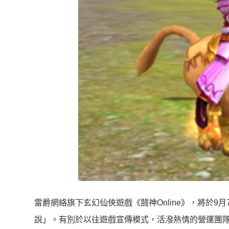
雷爵網絡旗下玄幻仙俠遊戲《鬪神Online》，將於9
說」。有別於以往遊戲宣傳模式，活潑熱情的營運團隊