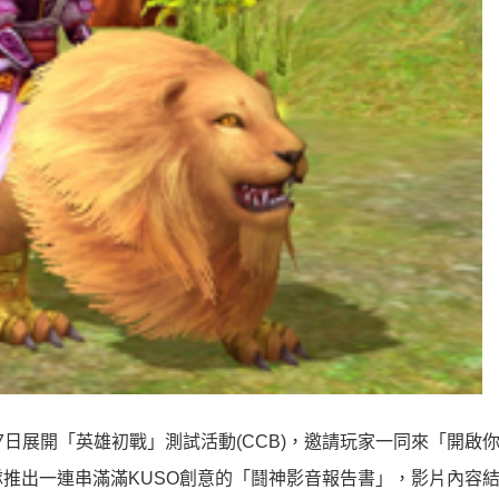
月7日展開「英雄初戰」測試活動(CCB)，邀請玩家一同來「開啟
推出一連串滿滿KUSO創意的「鬪神影音報告書」，影片內容