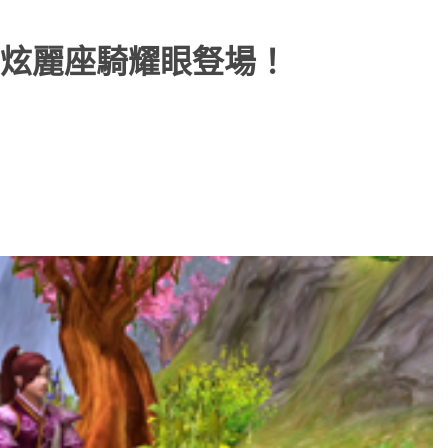
炫麗座騎耀眼豋場！