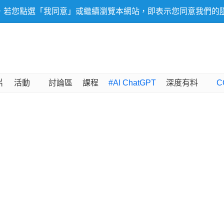
，若您點選「我同意」或繼續瀏覽本網站，即表示您同意我們的
片
活動
討論區
課程
#AI ChatGPT
深度有料
C