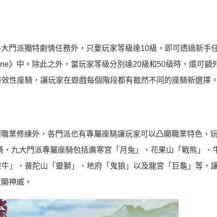
各大門派獨特劇情任務外，只要玩家等級達10級，即可透過新手
ine》中。除此之外，當玩家等級分別達20級和50級時，還可額
時效性座騎，讓玩家在遊戲每個階段都有截然不同的座騎新選擇
不同職業修練外，各門派也有專屬座騎讓玩家可以凸顯職業特色，
座騎，九大門派專屬座騎包括廣寒宮「月兔」、花果山「戰熊」、
靈牛」、普陀山「靈獅」、地府「鬼狼」以及龍宮「巨龜」等，
大顯神威。