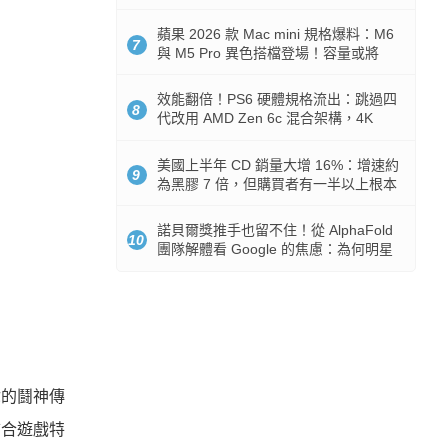
Token 消耗暴降 92%
蘋果 2026 款 Mac mini 規格爆料：M6
7
與 M5 Pro 異色搭檔登場！容量或將
512GB 起跳
效能翻倍！PS6 硬體規格流出：跳過四
8
代改用 AMD Zen 6c 混合架構，4K
120fps 與全光追時代來臨
美國上半年 CD 銷量大增 16%：增速約
9
為黑膠 7 倍，但購買者有一半以上根本
沒有播放器
諾貝爾獎推手也留不住！從 AlphaFold
10
團隊解體看 Google 的焦慮：為何明星
實驗室要為 Gemini 讓路？
你的鬪神傳
結合遊戲特