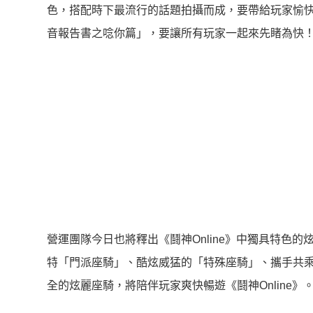
色，搭配時下最流行的話題拍攝而成，要帶給玩家愉快的
音報告書之唸你篇」，要讓所有玩家一起來先睹為快
營運團隊今日也將釋出《鬪神Online》中獨具特色
特「門派座騎」、酷炫威猛的「特殊座騎」、攜手共
全的炫麗座騎，將陪伴玩家爽快暢遊《鬪神Online》