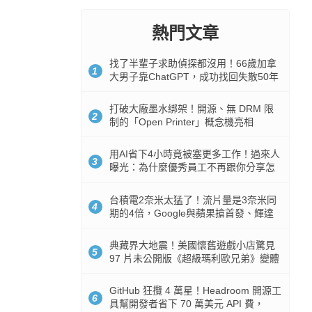
熱門文章
找了半輩子求助偵探都沒用！66歲加拿
1
大男子靠ChatGPT，成功找回失散50年
家人
打破大廠墨水綁架！開源、無 DRM 限
2
制的「Open Printer」概念機亮相
用AI省下4小時竟被塞更多工作！過來人
3
曝光：為什麼優秀員工不再跟你分享怎
麼使用AI
台積電2奈米太猛了！流片量是3奈米同
4
期的4倍，Google與蘋果搶首發、輝達
與AMD排隊等產能
典藏界大地震！美國懷舊遊戲小店驚見
5
97 片未公開版《超級瑪利歐兄弟》變體
任天堂卡帶
GitHub 狂攬 4 萬星！Headroom 開源工
6
具幫開發者省下 70 萬美元 API 費，