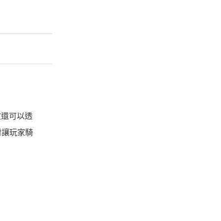
家還可以透
對讓玩家騎