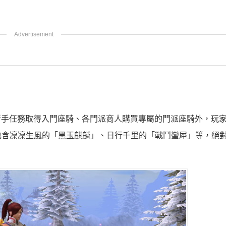
過新手任務取得入門座騎、各門派商人購買專屬的門派座騎外，玩
包含凜凜生風的「黑玉麒麟」、日行千里的「戰鬥蠻犀」等，絕