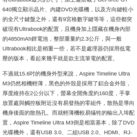
640獨立顯示晶片、內建DVD光碟機，以及方向鍵較小
的全尺寸鍵盤之外，還有9宮格數字鍵等等，這些都突
破現有Ultrabook的配置，且機身加上隱藏在機身內部
的4850mAh鋰電池，整部重量約2.3公斤，與一般
Ultrabook相比是稍重一些，若不是處理器仍採用低電
壓的版本，看起來幾乎就是款主流筆電的配置。
不過就15.6吋的機身外型來說，Aspire Timeline Ultra
M3仍然相機輕薄，黑色的外殼是採用了鋁合金外殼，
厚度維持在2公分以下，螢幕全開角度約160度，手掌
放置處與觸控板附近沒有易發熱的零組件，散熱是導向
機身後面的散熱孔。而就輕薄機較易犠牲的輸出入埠配
置，Aspire Timeline Ultra M3倒是相當基本，除了DVD
光碟機外，還有USB 3.0、二組USB 2.0、HDMI、RJ-