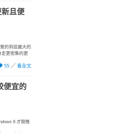
更新且便
即可感覺的到這龐大的
會走更密集的更
55
看全文
有較便宜的
dows 8 才剛推