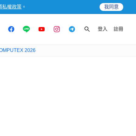
隱私權政策
。
我同意
登入
註冊
OMPUTEX 2026