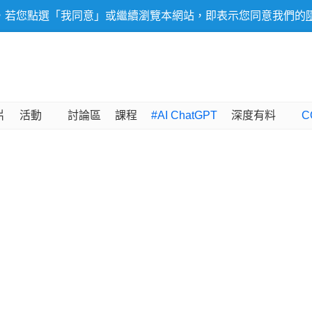
，若您點選「我同意」或繼續瀏覽本網站，即表示您同意我們的
片
活動
討論區
課程
#AI ChatGPT
深度有料
C