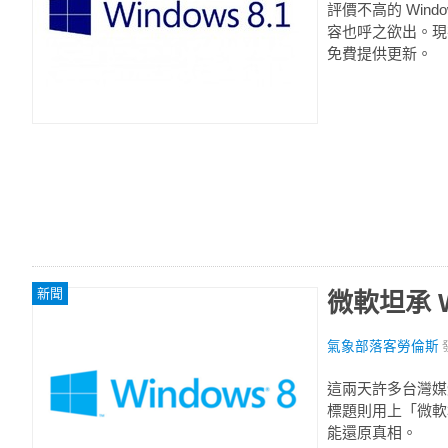
評價不高的 Wind
容也呼之欲出。現在官方
免費提供更新。
新聞
微軟坦承 
氣象部落客勞倫斯
這兩天許多台灣媒體報
標題則用上「微軟坦
能還原真相。