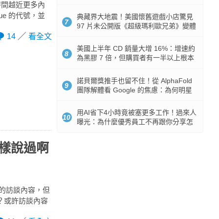
512GB 起跳
的時間越近更多內
lue 的代號，並
典藏界大地震！美國懷舊遊戲小店驚見
7
97 片未公開版《超級瑪利歐兄弟》變體
任天堂卡帶
14
看全文
美國上半年 CD 銷量大增 16%：增速約
8
為黑膠 7 倍，但購買者有一半以上根本
沒有播放器
諾貝爾獎推手也留不住！從 AlphaFold
9
團隊解體看 Google 的焦慮：為何明星
實驗室要為 Gemini 讓路？
用AI省下4小時竟被塞更多工作！過來人
10
曝光：為什麼優秀員工不再跟你分享怎
麼使用AI
這樣說過啊
8 的訪談內容，但
嗎？或許訪談內容