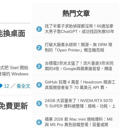
熱門文章
找了半輩子求助偵探都沒用！66歲加拿
1
大男子靠ChatGPT，成功找回失散50年
面能換桌面
家人
打破大廠墨水綁架！開源、無 DRM 限
2
制的「Open Printer」概念機亮相
台積電2奈米太猛了！流片量是3奈米同
3
把 Start 開始
期的4倍，Google與蘋果搶首發、輝達
的 Windows
與AMD排隊等產能
GitHub 狂攬 4 萬星！Headroom 開源工
4
12
看全文
具幫開發者省下 70 萬美元 API 費，
Token 消耗暴降 92%
24GB 大容量來了！NVIDIA RTX 5070
5
並將免費更新
Ti SUPER 爆料總整理：規格、功耗、上
市時間
蘋果 2026 款 Mac mini 規格爆料：M6
6
與 M5 Pro 異色搭檔登場！容量或將