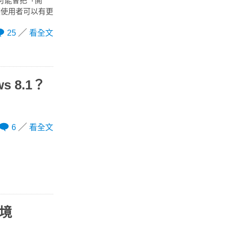
 將可能會把「開
讓使用者可以有更
25
看全文
s 8.1？
6
看全文
窘境