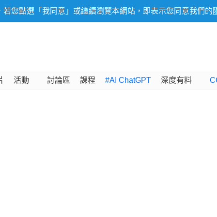
，若您點選「我同意」或繼續瀏覽本網站，即表示您同意我們的
片
活動
討論區
課程
#AI ChatGPT
深度有料
C