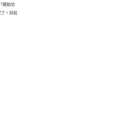
統「開始功
失望了。目前