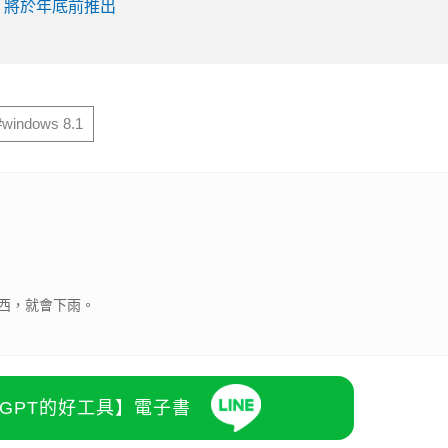
lue 將於年底前推出
》導演新作，阮經天、王淨主演
・台灣癌症基金會
玩樂，省錢更省心！
PR・Club Med Taiwan
o自駕車逃逸，隱私保護政策竟成警方辦案最大阻礙
識別碼追蹤 19 歲駭客，勒索 800 萬美金慘遭引渡受審
#windows 8.1