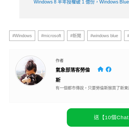
Windows 8 半年授權破 1 億份，Windows B
延伸閱讀
《沉默的審判》將登陸 Netflix！《周處除三害
1/2機率淪陷！你是好男人還是渣男？關鍵在這
PR
出國花費難抓？全包式海島假期，一價搞定食宿
29顆鏡頭也抓不到一個賊？舊金山竊賊搭Waym
原來 Windows 11 會出賣你？FBI 靠 GDID 
#Windows
#microsoft
#新聞
#windows blue
作者