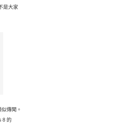
又不是大家
類似傳聞。
 8 的