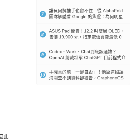
諾貝爾獎推手也留不住！從 AlphaFold
7
團隊解體看 Google 的焦慮：為何明星
實驗室要為 Gemini 讓路？
ASUS Pad 開賣！12.2 吋雙層 OLED、
8
售價 19,900 元，指定電信資費最低 0
元入手
Codex、Work、Chat到底該選誰？
9
OpenAI 總裁坦承 ChatGPT 目前程式介
面混亂：未來用戶將不用區分
手機真的能「一鍵自毀」！他靠這招讓
10
海關查不到資料卻被告，GrapheneOS
開源隱私系統官方力挺
也因此