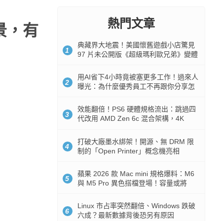
熱門文章
背景，有
典藏界大地震！美國懷舊遊戲小店驚見
1
97 片未公開版《超級瑪利歐兄弟》變體
任天堂卡帶
用AI省下4小時竟被塞更多工作！過來人
2
曝光：為什麼優秀員工不再跟你分享怎
麼使用AI
效能翻倍！PS6 硬體規格流出：跳過四
3
代改用 AMD Zen 6c 混合架構，4K
120fps 與全光追時代來臨
打破大廠墨水綁架！開源、無 DRM 限
4
制的「Open Printer」概念機亮相
蘋果 2026 款 Mac mini 規格爆料：M6
5
與 M5 Pro 異色搭檔登場！容量或將
512GB 起跳
Linux 市占率突然翻倍、Windows 跌破
6
六成？最新數據背後恐另有原因