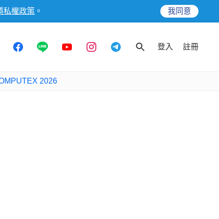
隱私權政策
。
我同意
登入
註冊
OMPUTEX 2026