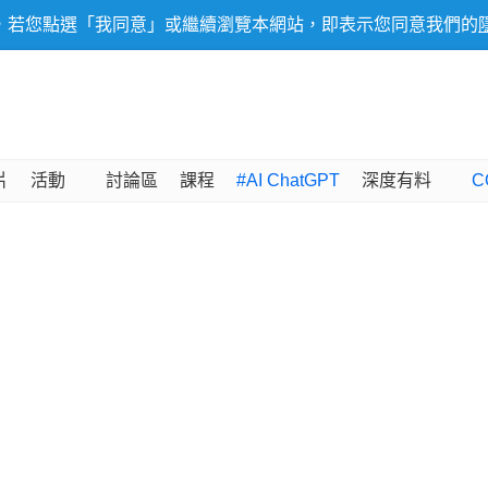
，若您點選「我同意」或繼續瀏覽本網站，即表示您同意我們的
片
活動
討論區
課程
#AI ChatGPT
深度有料
C