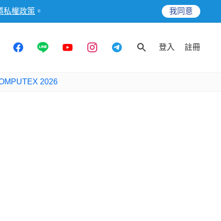
隱私權政策
。
我同意
登入
註冊
OMPUTEX 2026