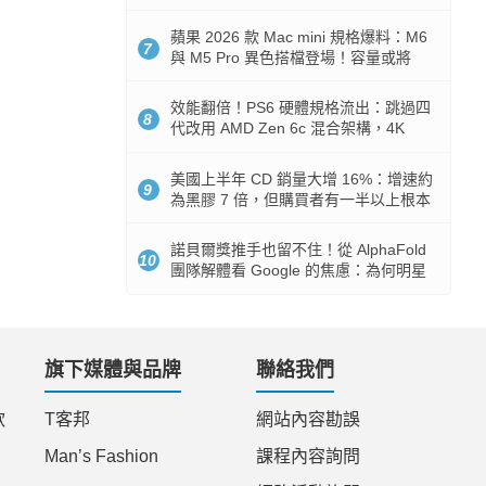
Token 消耗暴降 92%
蘋果 2026 款 Mac mini 規格爆料：M6
7
與 M5 Pro 異色搭檔登場！容量或將
512GB 起跳
效能翻倍！PS6 硬體規格流出：跳過四
8
代改用 AMD Zen 6c 混合架構，4K
120fps 與全光追時代來臨
美國上半年 CD 銷量大增 16%：增速約
9
為黑膠 7 倍，但購買者有一半以上根本
沒有播放器
諾貝爾獎推手也留不住！從 AlphaFold
10
團隊解體看 Google 的焦慮：為何明星
實驗室要為 Gemini 讓路？
旗下媒體與品牌
聯絡我們
款
T客邦
網站內容勘誤
Man’s Fashion
課程內容詢問