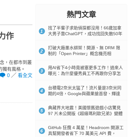
熱門文章
找了半輩子求助偵探都沒用！66歲加拿
1
大男子靠ChatGPT，成功找回失散50年
彩力作
家人
打破大廠墨水綁架！開源、無 DRM 限
2
制的「Open Printer」概念機亮相
概念，在都市到叢
用AI省下4小時竟被塞更多工作！過來人
的獨有風格。
3
曝光：為什麼優秀員工不再跟你分享怎
0
看全文
麼使用AI
台積電2奈米太猛了！流片量是3奈米同
4
期的4倍，Google與蘋果搶首發、輝達
與AMD排隊等產能
典藏界大地震！美國懷舊遊戲小店驚見
5
97 片未公開版《超級瑪利歐兄弟》變體
任天堂卡帶
GitHub 狂攬 4 萬星！Headroom 開源工
6
具幫開發者省下 70 萬美元 API 費，