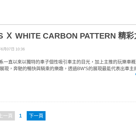
’S Ｘ WHITE CARBON PATTERN 精
年6月07日 10:36
W’S車系一直以來以獨特的車子個性吸引車主的目光，加上主推的玩樂車
展現，奔馳的暢快與騎乘的樂趣，透過BW’S的展現最能代表出車主
上一頁
1
下一頁