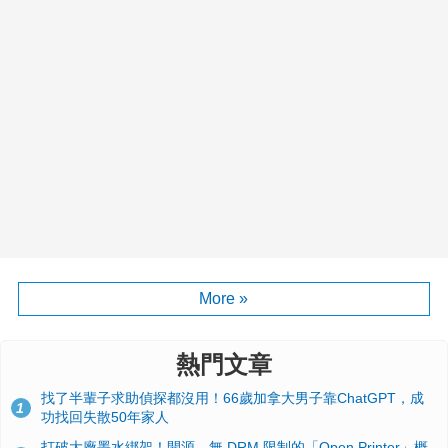
More »
熱門文章
找了半輩子求助偵探都沒用！66歲加拿大男子靠ChatGPT，成
1
功找回失散50年家人
打破大廠墨水綁架！開源、無 DRM 限制的「Open Printer」概