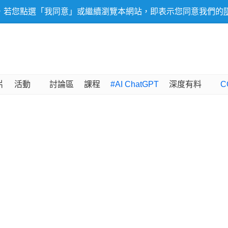
，若您點選「我同意」或繼續瀏覽本網站，即表示您同意我們的
片
活動
討論區
課程
#AI ChatGPT
深度有料
C