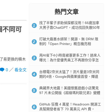
熱門文章
找了半輩子求助偵探都沒用！66歲加拿
1
大男子靠ChatGPT，成功找回失散50年
 個不同可
家人
打破大廠墨水綁架！開源、無 DRM 限
2
制的「Open Printer」概念機亮相
用AI省下4小時竟被塞更多工作！過來人
3
是採用了易更換的積木
曝光：為什麼優秀員工不再跟你分享怎
麼使用AI
0
看全文
台積電2奈米太猛了！流片量是3奈米同
4
期的4倍，Google與蘋果搶首發、輝達
與AMD排隊等產能
典藏界大地震！美國懷舊遊戲小店驚見
5
97 片未公開版《超級瑪利歐兄弟》變體
任天堂卡帶
GitHub 狂攬 4 萬星！Headroom 開源工
6
具幫開發者省下 70 萬美元 API 費，