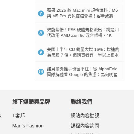
Token 消耗暴降 92%
蘋果 2026 款 Mac mini 規格爆料：M6
7
與 M5 Pro 異色搭檔登場！容量或將
512GB 起跳
效能翻倍！PS6 硬體規格流出：跳過四
8
代改用 AMD Zen 6c 混合架構，4K
120fps 與全光追時代來臨
美國上半年 CD 銷量大增 16%：增速約
9
為黑膠 7 倍，但購買者有一半以上根本
沒有播放器
諾貝爾獎推手也留不住！從 AlphaFold
10
團隊解體看 Google 的焦慮：為何明星
實驗室要為 Gemini 讓路？
旗下媒體與品牌
聯絡我們
款
T客邦
網站內容勘誤
Man’s Fashion
課程內容詢問