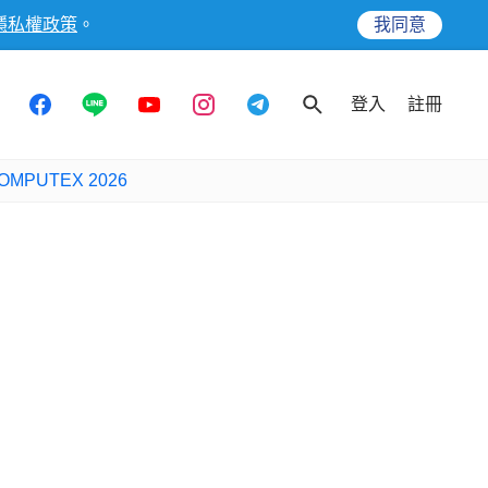
隱私權政策
。
我同意
登入
註冊
OMPUTEX 2026