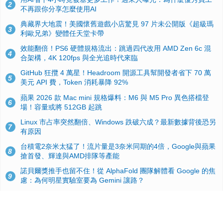
2
不再跟你分享怎麼使用AI
典藏界大地震！美國懷舊遊戲小店驚見 97 片未公開版《超級瑪
3
利歐兄弟》變體任天堂卡帶
效能翻倍！PS6 硬體規格流出：跳過四代改用 AMD Zen 6c 混
4
合架構，4K 120fps 與全光追時代來臨
GitHub 狂攬 4 萬星！Headroom 開源工具幫開發者省下 70 萬
5
美元 API 費，Token 消耗暴降 92%
蘋果 2026 款 Mac mini 規格爆料：M6 與 M5 Pro 異色搭檔登
6
場！容量或將 512GB 起跳
Linux 市占率突然翻倍、Windows 跌破六成？最新數據背後恐另
7
有原因
台積電2奈米太猛了！流片量是3奈米同期的4倍，Google與蘋果
8
搶首發、輝達與AMD排隊等產能
諾貝爾獎推手也留不住！從 AlphaFold 團隊解體看 Google 的焦
9
慮：為何明星實驗室要為 Gemini 讓路？
ASUS Pad 開賣！12.2 吋雙層 OLED、售價 19,900 元，指定電
10
信資費最低 0 元入手