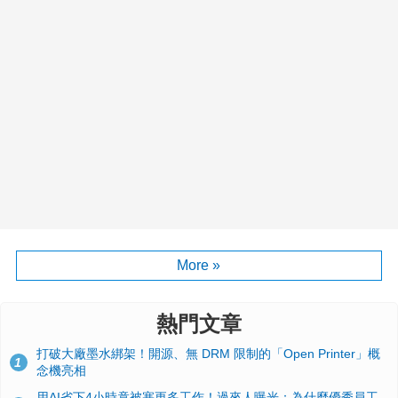
More »
熱門文章
打破大廠墨水綁架！開源、無 DRM 限制的「Open Printer」概
1
念機亮相
用AI省下4小時竟被塞更多工作！過來人曝光：為什麼優秀員工