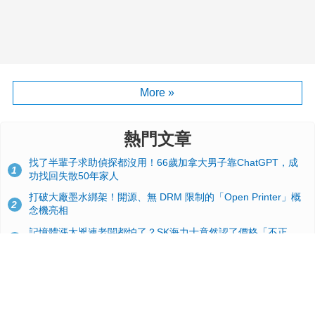
More »
熱門文章
找了半輩子求助偵探都沒用！66歲加拿大男子靠ChatGPT，成
1
功找回失散50年家人
打破大廠墨水綁架！開源、無 DRM 限制的「Open Printer」概
2
念機亮相
記憶體漲太兇連老闆都怕了？SK海力士竟然認了價格「不正
3
常」：再漲下去不是好事
台積電2奈米太猛了！流片量是3奈米同期的4倍，Google與蘋果
4
搶首發、輝達與AMD排隊等產能
GitHub 狂攬 4 萬星！Headroom 開源工具幫開發者省下 70 萬
5
美元 API 費，Token 消耗暴降 92%