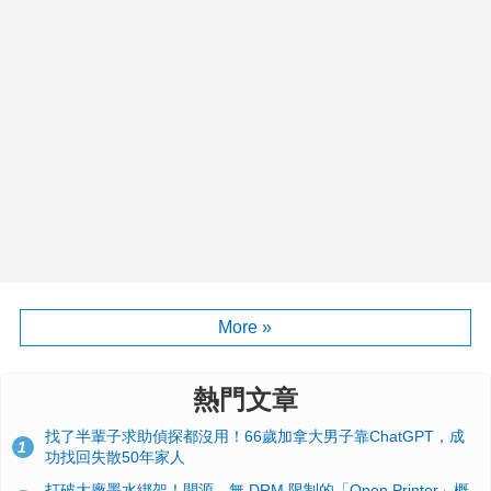
More »
熱門文章
找了半輩子求助偵探都沒用！66歲加拿大男子靠ChatGPT，成
1
功找回失散50年家人
打破大廠墨水綁架！開源、無 DRM 限制的「Open Printer」概