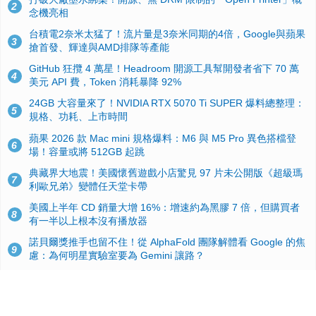
2
念機亮相
台積電2奈米太猛了！流片量是3奈米同期的4倍，Google與蘋果
3
搶首發、輝達與AMD排隊等產能
GitHub 狂攬 4 萬星！Headroom 開源工具幫開發者省下 70 萬
4
美元 API 費，Token 消耗暴降 92%
24GB 大容量來了！NVIDIA RTX 5070 Ti SUPER 爆料總整理：
5
規格、功耗、上市時間
蘋果 2026 款 Mac mini 規格爆料：M6 與 M5 Pro 異色搭檔登
6
場！容量或將 512GB 起跳
典藏界大地震！美國懷舊遊戲小店驚見 97 片未公開版《超級瑪
7
利歐兄弟》變體任天堂卡帶
美國上半年 CD 銷量大增 16%：增速約為黑膠 7 倍，但購買者
8
有一半以上根本沒有播放器
諾貝爾獎推手也留不住！從 AlphaFold 團隊解體看 Google 的焦
9
慮：為何明星實驗室要為 Gemini 讓路？
用AI省下4小時竟被塞更多工作！過來人曝光：為什麼優秀員工
10
不再跟你分享怎麼使用AI