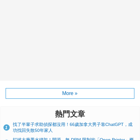
More »
熱門文章
找了半輩子求助偵探都沒用！66歲加拿大男子靠ChatGPT，成
1
功找回失散50年家人
打破大廠墨水綁架！開源、無 DRM 限制的「Open Printer」概