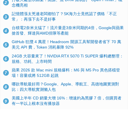
2
念機亮相
記憶體漲太兇連老闆都怕了？SK海力士竟然認了價格「不正
3
常」：再漲下去不是好事
台積電2奈米太猛了！流片量是3奈米同期的4倍，Google與蘋果
4
搶首發、輝達與AMD排隊等產能
GitHub 狂攬 4 萬星！Headroom 開源工具幫開發者省下 70 萬
5
美元 API 費，Token 消耗暴降 92%
24GB 大容量來了！NVIDIA RTX 5070 Ti SUPER 爆料總整理：
6
規格、功耗、上市時間
蘋果 2026 款 Mac mini 規格爆料：M6 與 M5 Pro 異色搭檔登
7
場！容量或將 512GB 起跳
哪款導航最好用？Google、Apple、導航王、高德地圖實測對
8
比：四大導航實測懶人包
美國上半年 CD 銷量大增 16%：增速約為黑膠 7 倍，但購買者
9
有一半以上根本沒有播放器
諾貝爾獎推手也留不住！從 AlphaFold 團隊解體看 Google 的焦
10
慮：為何明星實驗室要為 Gemini 讓路？