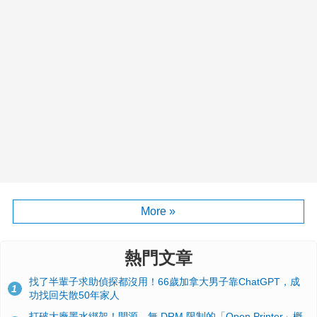
More »
熱門文章
找了半輩子求助偵探都沒用！66歲加拿大男子靠ChatGPT，成
1
功找回失散50年家人
打破大廠墨水綁架！開源、無 DRM 限制的「Open Printer」概