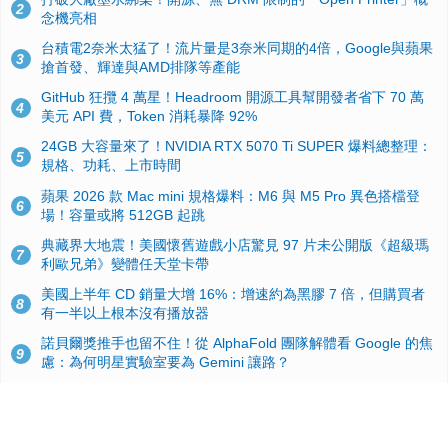
2
念機亮相
台積電2奈米太猛了！流片量是3奈米同期的4倍，Google與蘋果
3
搶首發、輝達與AMD排隊等產能
GitHub 狂攬 4 萬星！Headroom 開源工具幫開發者省下 70 萬
4
美元 API 費，Token 消耗暴降 92%
24GB 大容量來了！NVIDIA RTX 5070 Ti SUPER 爆料總整理：
5
規格、功耗、上市時間
蘋果 2026 款 Mac mini 規格爆料：M6 與 M5 Pro 異色搭檔登
6
場！容量或將 512GB 起跳
典藏界大地震！美國懷舊遊戲小店驚見 97 片未公開版《超級瑪
7
利歐兄弟》變體任天堂卡帶
美國上半年 CD 銷量大增 16%：增速約為黑膠 7 倍，但購買者
8
有一半以上根本沒有播放器
諾貝爾獎推手也留不住！從 AlphaFold 團隊解體看 Google 的焦
9
慮：為何明星實驗室要為 Gemini 讓路？
用AI省下4小時竟被塞更多工作！過來人曝光：為什麼優秀員工
10
不再跟你分享怎麼使用AI