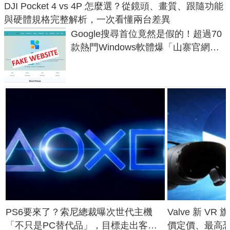
DJI Pocket 4 vs 4P 怎麼選？從鏡頭、畫質、跟隨功能
與硬體規格完整解析，一次看懂兩台差異
Google搜尋首位竟然是假的！超過70
款熱門Windows軟體爆「山寨官網」
危機
PS6要來了？索尼總裁曝次世代主機
Valve 新 VR 
「不只是PC替代品」，目標走出客
價定價、最高恐破