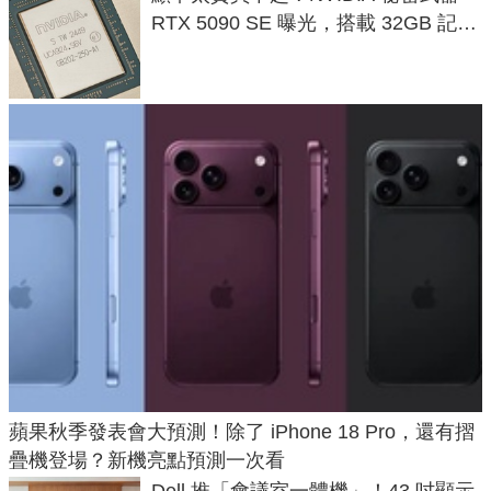
RTX 5090 SE 曝光，搭載 32GB 記憶
體
蘋果秋季發表會大預測！除了 iPhone 18 Pro，還有摺
疊機登場？新機亮點預測一次看
Dell 推「會議室一體機」！43 吋顯示