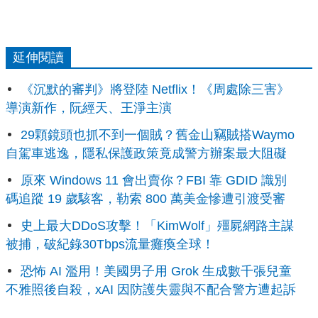
延伸閱讀
《沉默的審判》將登陸 Netflix！《周處除三害》
導演新作，阮經天、王淨主演
29顆鏡頭也抓不到一個賊？舊金山竊賊搭Waymo
自駕車逃逸，隱私保護政策竟成警方辦案最大阻礙
原來 Windows 11 會出賣你？FBI 靠 GDID 識別
碼追蹤 19 歲駭客，勒索 800 萬美金慘遭引渡受審
史上最大DDoS攻擊！「KimWolf」殭屍網路主謀
被捕，破紀錄30Tbps流量癱瘓全球！
恐怖 AI 濫用！美國男子用 Grok 生成數千張兒童
不雅照後自殺，xAI 因防護失靈與不配合警方遭起訴