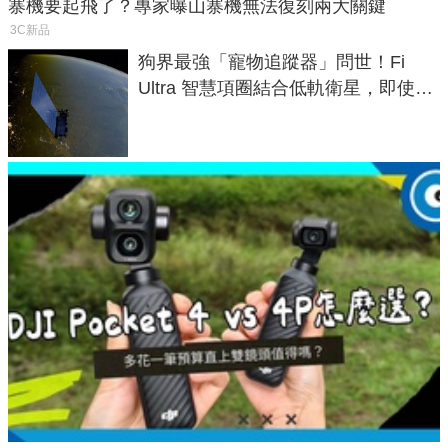
寨機要起飛了？專家曝山寨機無法復刻兩大關鍵
3C新品
狗界最強「寵物追蹤器」問世！Fi
Ultra 智慧項圈結合低軌衛星，即使在
密林山谷也能精準找回愛犬