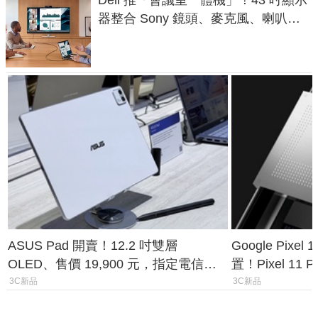
器整合 Sony 鏡頭、麥克風、喇叭，
一條 USB-C 就能開會
ASUS Pad 開賣！12.2 吋雙層
Google Pixe
OLED、售價 19,900 元，指定電信資
置！Pixel 11
費最低 0 元入手
1.6%
3C新品
3C新品