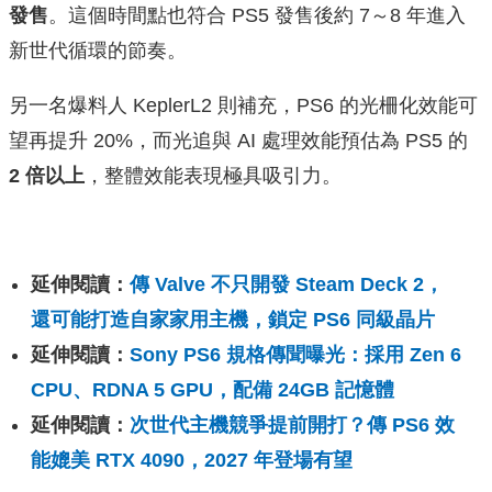
發售
。這個時間點也符合 PS5 發售後約 7～8 年進入
新世代循環的節奏。
另一名爆料人 KeplerL2 則補充，PS6 的光柵化效能可
望再提升 20%，而光追與 AI 處理效能預估為 PS5 的
2 倍以上
，整體效能表現極具吸引力。
延伸閱讀：
傳 Valve 不只開發 Steam Deck 2，
還可能打造自家家用主機，鎖定 PS6 同級晶片
延伸閱讀：
Sony PS6 規格傳聞曝光：採用 Zen 6
CPU、RDNA 5 GPU，配備 24GB 記憶體
延伸閱讀：
次世代主機競爭提前開打？傳 PS6 效
能媲美 RTX 4090，2027 年登場有望