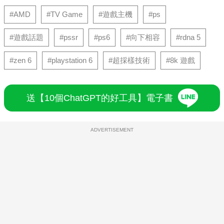
#AMD
#TV Game
#遊戲主機
#ps
#遊戲話題
#pssr
#ps6
#向下相容
#rdna 5
#zen 6
#playstation 6
#超採樣技術
#8k 遊戲
送【10個ChatGPT的好工具】電子書
ADVERTISEMENT