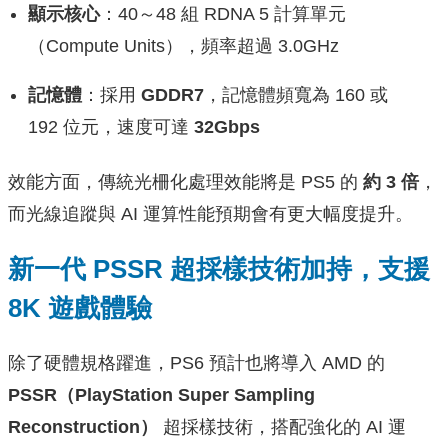
顯示核心
：40～48 組 RDNA 5 計算單元
（Compute Units），頻率超過 3.0GHz
記憶體
：採用
GDDR7
，記憶體頻寬為 160 或
192 位元，速度可達
32Gbps
效能方面，傳統光柵化處理效能將是 PS5 的
約 3 倍
，
而光線追蹤與 AI 運算性能預期會有更大幅度提升。
新一代 PSSR 超採樣技術加持，支援
8K 遊戲體驗
除了硬體規格躍進，PS6 預計也將導入 AMD 的
PSSR（PlayStation Super Sampling
Reconstruction）
超採樣技術，搭配強化的 AI 運