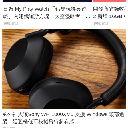
日廠 My Play Watch 手錶專玩經典遊
開發商省錢救星！
戲、內建俄羅斯方塊、太空侵略者，不
2 新增 16GB
過竟然不能連手機？
選擇
遊戲/電競
遊戲/電競
國外神人讓Sony WH-1000XM5 支援 Windows 頭部追
蹤，延遲極低玩模擬飛行超有感