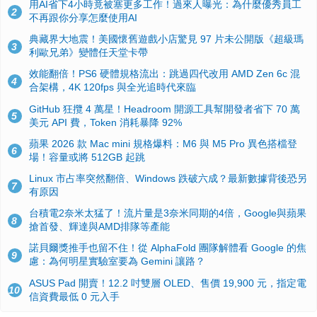
用AI省下4小時竟被塞更多工作！過來人曝光：為什麼優秀員工
2
不再跟你分享怎麼使用AI
典藏界大地震！美國懷舊遊戲小店驚見 97 片未公開版《超級瑪
3
利歐兄弟》變體任天堂卡帶
效能翻倍！PS6 硬體規格流出：跳過四代改用 AMD Zen 6c 混
4
合架構，4K 120fps 與全光追時代來臨
GitHub 狂攬 4 萬星！Headroom 開源工具幫開發者省下 70 萬
5
美元 API 費，Token 消耗暴降 92%
蘋果 2026 款 Mac mini 規格爆料：M6 與 M5 Pro 異色搭檔登
6
場！容量或將 512GB 起跳
Linux 市占率突然翻倍、Windows 跌破六成？最新數據背後恐另
7
有原因
台積電2奈米太猛了！流片量是3奈米同期的4倍，Google與蘋果
8
搶首發、輝達與AMD排隊等產能
諾貝爾獎推手也留不住！從 AlphaFold 團隊解體看 Google 的焦
9
慮：為何明星實驗室要為 Gemini 讓路？
ASUS Pad 開賣！12.2 吋雙層 OLED、售價 19,900 元，指定電
10
信資費最低 0 元入手