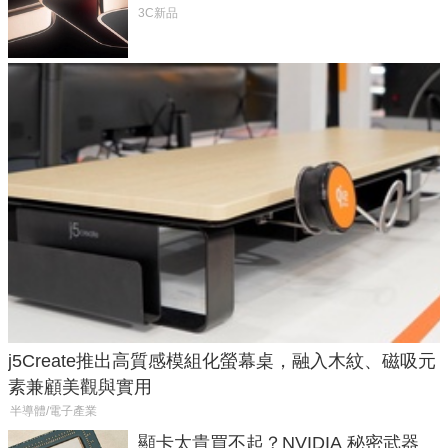
元
3C新品
j5Create推出高質感模組化螢幕桌，融入木紋、磁吸元
素兼顧美觀與實用
半導體/電子產業
顯卡太貴買不起？NVIDIA 秘密武器