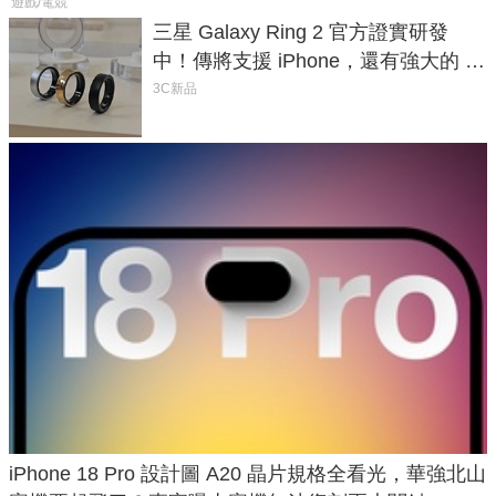
遊戲/電競
三星 Galaxy Ring 2 官方證實研發
中！傳將支援 iPhone，還有強大的 AI
與智慧家電連動功能
3C新品
iPhone 18 Pro 設計圖 A20 晶片規格全看光，華強北山