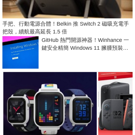
手把、行動電源合體！Belkin 推 Switch 2 磁吸充電手
把殼，續航最高延長 1.5 倍
GitHub 熱門開源神器！Winhance 一
鍵安全精簡 Windows 11 臃腫預裝軟
體與後台追蹤