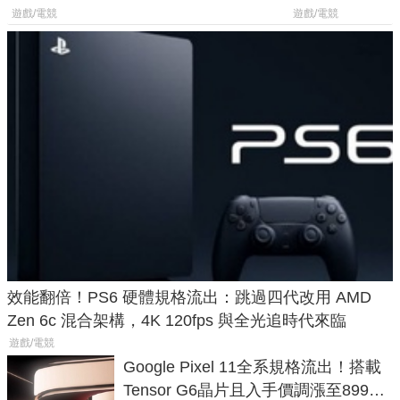
廳、進軍電競桌面
遊戲/電競
遊戲/電競
效能翻倍！PS6 硬體規格流出：跳過四代改用 AMD
Zen 6c 混合架構，4K 120fps 與全光追時代來臨
遊戲/電競
Google Pixel 11全系規格流出！搭載
Tensor G6晶片且入手價調漲至899美