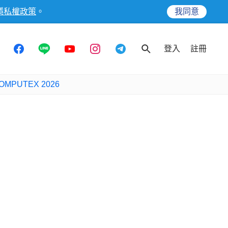
隱私權政策
。
我同意
登入
註冊
OMPUTEX 2026