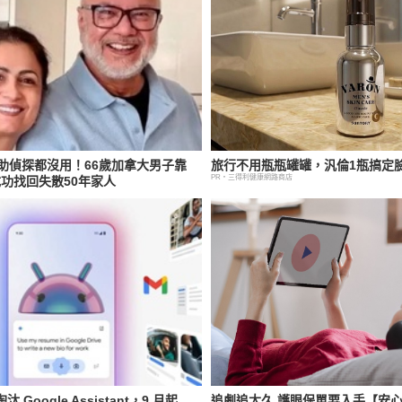
助偵探都沒用！66歲加拿大男子靠
旅行不用瓶瓶罐罐，汎倫1瓶搞定
PR・三得利健康網路商店
，成功找回失散50年家人
汰 Google Assistant，9 月起
追劇追太久 護眼保單要入手【安