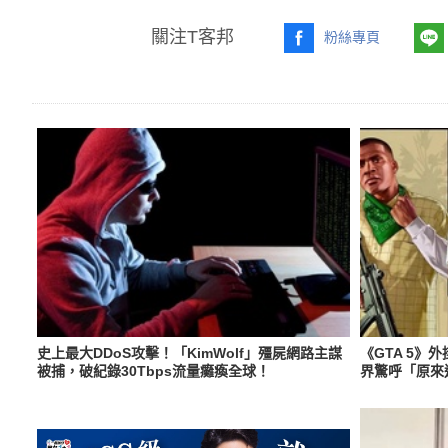
關注T客邦
粉絲專頁
史上最大DDoS攻擊！「KimWolf」殭屍網路主謀
《GTA 5》
被捕，破紀錄30Tbps流量癱瘓全球！
界驚呼「原來