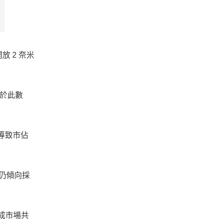
 2 奈米
於此數
導致市佔
仍傾向採
成市場共