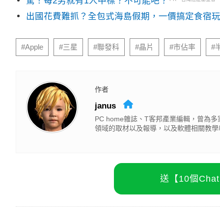
驚！每2男就有1人中標？不可能吧？
出國花費難抓？全包式海島假期，一價搞定食宿
#Apple
#三星
#聯發科
#晶片
#市佔率
#
作者
janus
PC home雜誌、T客邦產業編輯，曾
領域的取材以及報導，以及軟體相關教學
送【10個Ch