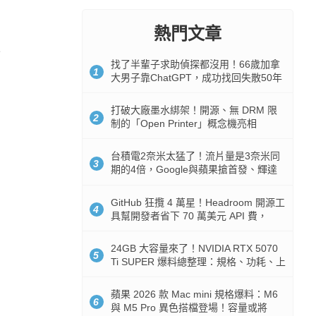
熱門文章
找了半輩子求助偵探都沒用！66歲加拿
1
大男子靠ChatGPT，成功找回失散50年
家人
打破大廠墨水綁架！開源、無 DRM 限
2
制的「Open Printer」概念機亮相
台積電2奈米太猛了！流片量是3奈米同
3
期的4倍，Google與蘋果搶首發、輝達
與AMD排隊等產能
GitHub 狂攬 4 萬星！Headroom 開源工
4
具幫開發者省下 70 萬美元 API 費，
Token 消耗暴降 92%
24GB 大容量來了！NVIDIA RTX 5070
5
Ti SUPER 爆料總整理：規格、功耗、上
市時間
蘋果 2026 款 Mac mini 規格爆料：M6
6
與 M5 Pro 異色搭檔登場！容量或將