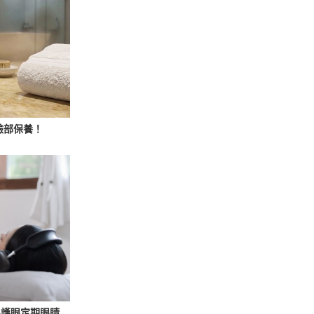
臉部保養！
心護眼定期眼睛