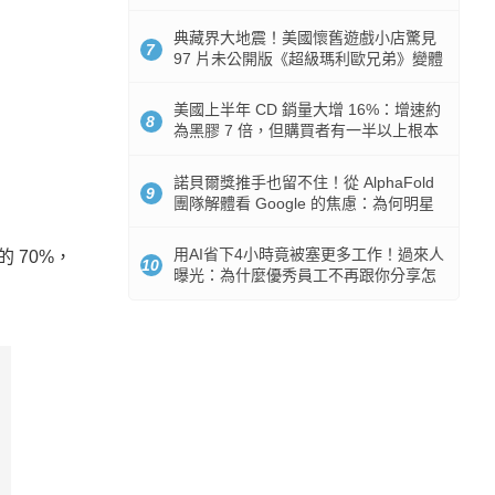
512GB 起跳
典藏界大地震！美國懷舊遊戲小店驚見
7
97 片未公開版《超級瑪利歐兄弟》變體
任天堂卡帶
美國上半年 CD 銷量大增 16%：增速約
8
為黑膠 7 倍，但購買者有一半以上根本
沒有播放器
諾貝爾獎推手也留不住！從 AlphaFold
9
團隊解體看 Google 的焦慮：為何明星
實驗室要為 Gemini 讓路？
用AI省下4小時竟被塞更多工作！過來人
的 70%，
10
曝光：為什麼優秀員工不再跟你分享怎
麼使用AI