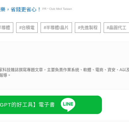
玩樂，省錢更省心！
PR・Club Med Taiwan
半導體
#台積電
#半導體/晶片
#先進製程
#晶圓代工
為多家科技雜誌撰寫專題文章，主要負責作業系統、軟體、電商、資安、A以及
報導。
atGPT的好工具】電子書