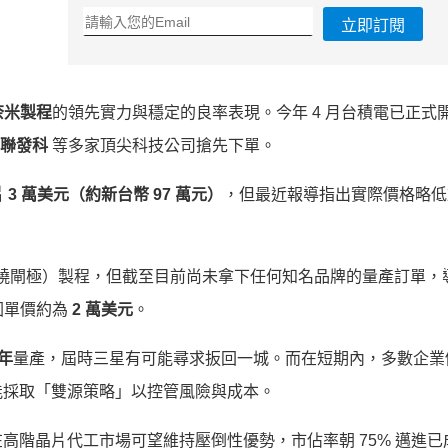
立即訂閱
 奈米製程
的領先實力與穩定的良率表現。今年 4 月台積電已正式開放
與聯發科
等多家頂尖科技公司搶先下單。
 3 萬美元（約新台幣 97 萬元）
，但最近報導指出實際價格略低
（環繞閘極）製程，但截至目前尚未拿下任何知名品牌的量產訂單，
圓單價約為
2 萬美元
。
 年
量產，屆時三星有可能尋求扳回一城。而在短期內，多數企業
能採取「雙源策略」以控管風險與成本。
高階晶片代工市場可望維持壓倒性優勢，市佔率朝 75% 邁進已