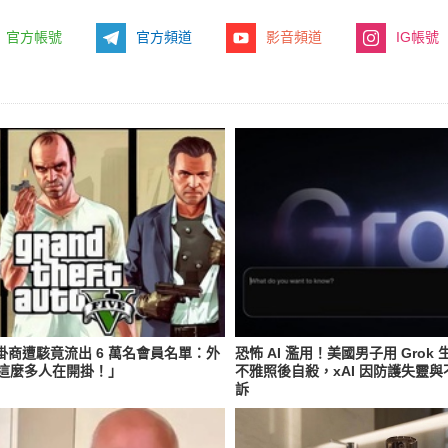
官方帳號
官方頻道
影音頻道
IG帳號
外掛商遭駭竟流出 6 萬名會員名單：外
恐怖 AI 濫用！美國男子用 Grok
這麼多人在開掛！」
不雅照後自殺，xAI 因防護失靈
訴