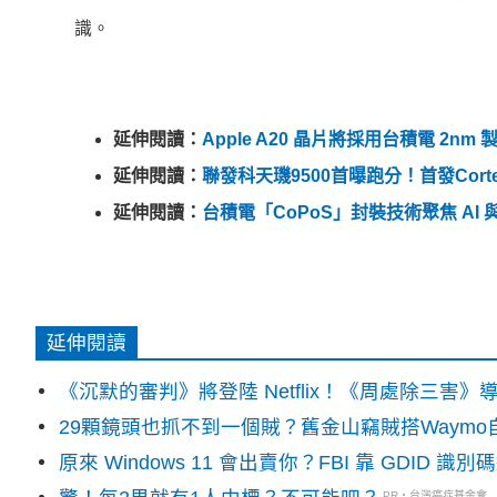
識。
延伸閱讀：
Apple A20 晶片將採用台積電 2nm 
延伸閱讀：
聯發科天璣9500首曝跑分！首發Cort
延伸閱讀：
台積電「CoPoS」封裝技術聚焦 AI
延伸閱讀
《沉默的審判》將登陸 Netflix！《周處除三害
29顆鏡頭也抓不到一個賊？舊金山竊賊搭Waym
原來 Windows 11 會出賣你？FBI 靠 GDID 
PR・台灣癌症基金會