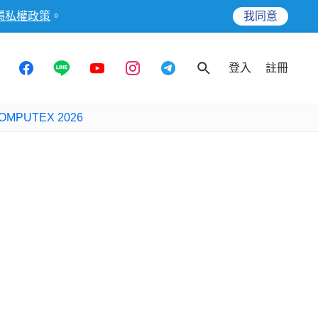
隱私權政策
。
我同意
登入
註冊
OMPUTEX 2026