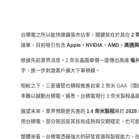
台積電之所以能快速擴張市佔率，關鍵就在於其在
2
接單，目前吸引包含
Apple、NVIDIA、AMD、高通
根據先前業界消息，2 奈米晶圓單價一度傳出高達
每片
字，進一步刺激客戶擴大下單規模。
相較之下，三星儘管也積極推進自家 2 奈米 GAA
率難以撼動台積電。據悉，台積電現行 3 奈米製程晶
展望未來，業界預期更先進的
1.4 奈米製程
將於
2028
用台積電，部分原因是其技術成熟與交期穩定，也可
整體來看，台積電憑藉強大的研發資源與製程能力，在