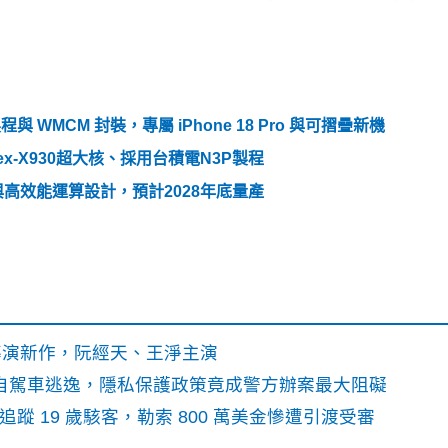
製程與 WMCM 封裝，專屬 iPhone 18 Pro 與可摺疊新機
ex-X930超大核、採用台積電N3P製程
 與高效能運算設計，預計2028年底量產
》導演新作，阮經天、王淨主演
o自駕車逃逸，隱私保護政策竟成警方辦案最大阻礙
識別碼追蹤 19 歲駭客，勒索 800 萬美金慘遭引渡受審