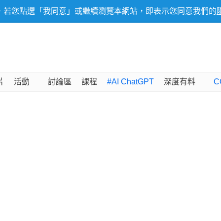
，若您點選「我同意」或繼續瀏覽本網站，即表示您同意我們的
片
活動
討論區
課程
#AI ChatGPT
深度有料
C