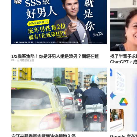
1/2機率淪陷！你是好男人還是渣男？關鍵在這
找了半輩子求
PR・台灣癌症基金會
ChatGPT
空汙來襲機車族請關注癌細胞入侵
Google 宣布淘