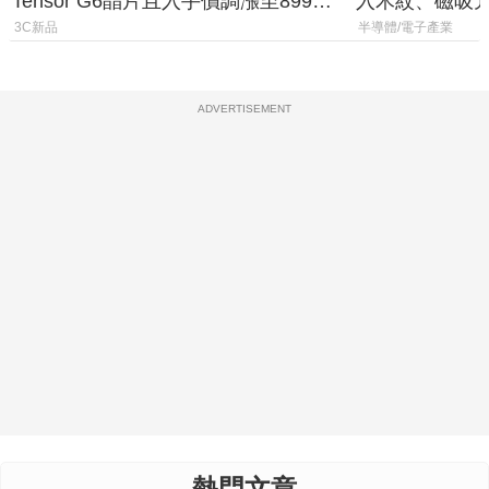
Tensor G6晶片且入手價調漲至899美
入木紋、磁吸
元
3C新品
半導體/電子產業
ADVERTISEMENT
熱門文章