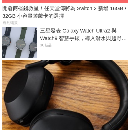
開發商省錢救星！任天堂傳將為 Switch 2 新增 16GB /
32GB 小容量遊戲卡的選擇
遊戲/電競
三星發表 Galaxy Watch Ultra2 與
Watch9 智慧手錶，導入潛水與越野跑
導航功能
3C新品