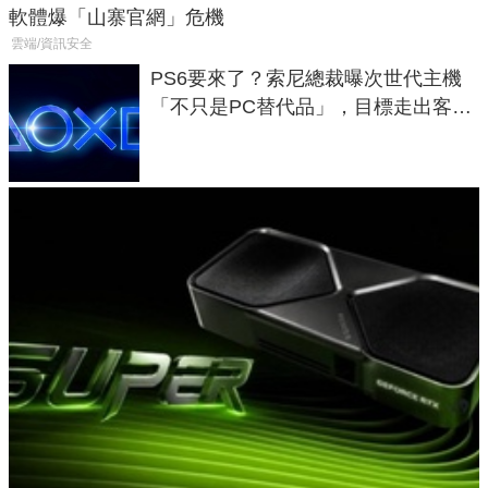
軟體爆「山寨官網」危機
雲端/資訊安全
PS6要來了？索尼總裁曝次世代主機
「不只是PC替代品」，目標走出客
廳、進軍電競桌面