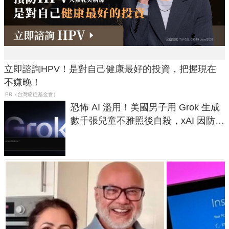
立即諮詢HPV！是對自己健康最好的投資，把握現在
不嫌晚！
PR（台灣癌症基金會）
恐怖 AI 濫用！美國男子用 Grok 生成
數千張兒童不雅照後自殺，xAI 因防護
失靈與不配合警方遭起訴