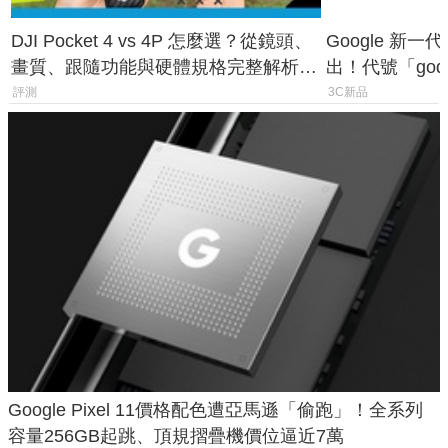
DJI Pocket 4 vs 4P 怎麼選？從鏡頭、
Google 新一代 
畫質、跟隨功能與硬體規格完整解析，
出！代號「god
一次看懂兩台差異
鎖定 AI 應用
評測
3C新品
Google Pixel 11價格配色遭亞馬遜「偷跑」！全系列
容量256GB起跳、頂規摺疊機價位逼近7萬