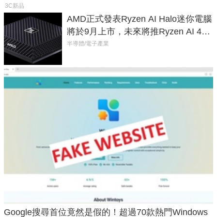
3C新品
AMD正式發表Ryzen AI Halo迷你電腦
將於9月上市，未來將推Ryzen AI 400
Max系列處理器與對應升級版
半導體/電子產業
Google搜尋首位竟然是假的！超過70款熱門Windows