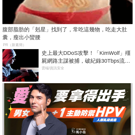
腹部脂肪的「剋星」找到了，常吃這幾物，吃走大肚
囊，瘦出小蠻腰
PR（新素簡）
史上最大DDoS攻擊！「KimWolf」殭
屍網路主謀被捕，破紀錄30Tbps流量
癱瘓全球！
雲端/資訊安全