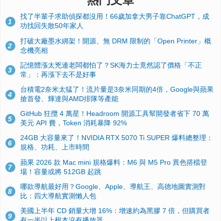
找了半輩子求助偵探都沒用！66歲加拿大男子靠ChatGPT，成
1
功找回失散50年家人
打破大廠墨水綁架！開源、無 DRM 限制的「Open Printer」概
2
念機亮相
記憶體漲太兇連老闆都怕了？SK海力士竟然認了價格「不正
3
常」：再漲下去不是好事
台積電2奈米太猛了！流片量是3奈米同期的4倍，Google與蘋果
4
搶首發、輝達與AMD排隊等產能
GitHub 狂攬 4 萬星！Headroom 開源工具幫開發者省下 70 萬
5
美元 API 費，Token 消耗暴降 92%
24GB 大容量來了！NVIDIA RTX 5070 Ti SUPER 爆料總整理：
6
規格、功耗、上市時間
蘋果 2026 款 Mac mini 規格爆料：M6 與 M5 Pro 異色搭檔登
7
場！容量或將 512GB 起跳
哪款導航最好用？Google、Apple、導航王、高德地圖實測對
8
比：四大導航實測懶人包
美國上半年 CD 銷量大增 16%：增速約為黑膠 7 倍，但購買者
9
有一半以上根本沒有播放器