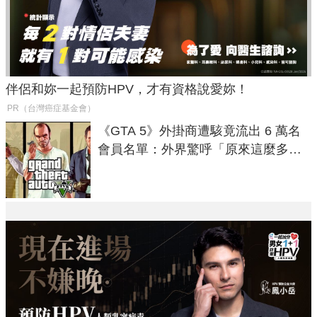
伴侶和妳一起預防HPV，才有資格說愛妳！
PR（台灣癌症基金會）
《GTA 5》外掛商遭駭竟流出 6 萬名
會員名單：外界驚呼「原來這麼多人
在開掛！」