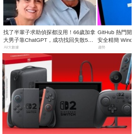
找了半輩子求助偵探都沒用！66歲加拿
GitHub 熱門
大男子靠ChatGPT，成功找回失散50
安全精簡 Wind
年家人
後台追蹤
AI/大數據
趨勢