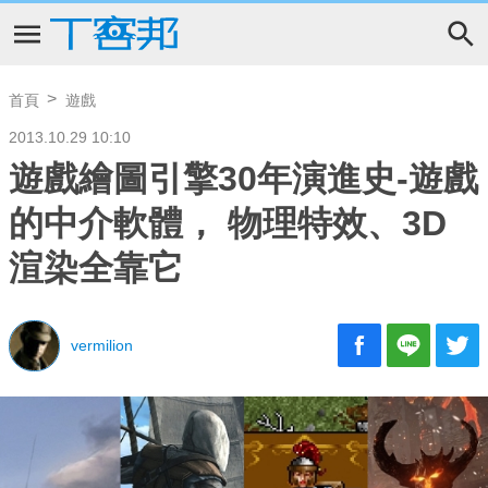
首頁
遊戲
2013.10.29 10:10
遊戲繪圖引擎30年演進史-遊戲
的中介軟體， 物理特效、3D
渲染全靠它
vermilion