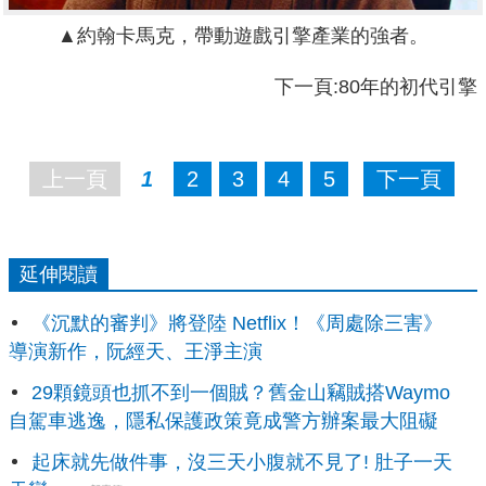
▲約翰卡馬克，帶動遊戲引擎產業的強者。
下一頁:80年的初代引擎
上一頁
1
2
3
4
5
下一頁
延伸閱讀
《沉默的審判》將登陸 Netflix！《周處除三害》
導演新作，阮經天、王淨主演
29顆鏡頭也抓不到一個賊？舊金山竊賊搭Waymo
自駕車逃逸，隱私保護政策竟成警方辦案最大阻礙
起床就先做件事，沒三天小腹就不見了! 肚子一天