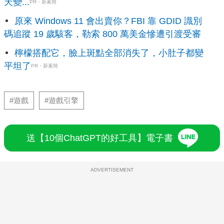
天變...
PR・新素簡
原來 Windows 11 會出賣你？FBI 靠 GDID 識別
碼追蹤 19 歲駭客，勒索 800 萬美金慘遭引渡受審
檸檬搭配它，臉上斑點全部消失了，小肚子都變
平坦了
PR・新素簡
#遊戲
#遊戲引擎
送【10個ChatGPT的好工具】電子書
ADVERTISEMENT