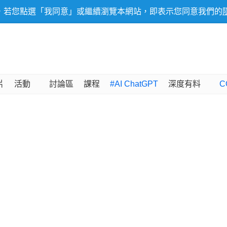
，若您點選「我同意」或繼續瀏覽本網站，即表示您同意我們的
片
活動
討論區
課程
#AI ChatGPT
深度有料
C