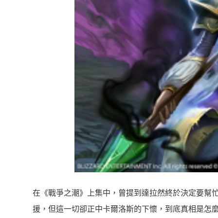
在《戰爭之潮》上集中，曾提到達拉然終於決定要幫
援，但這一切卻正中卡爾洛斯的下懷，到底真相是怎