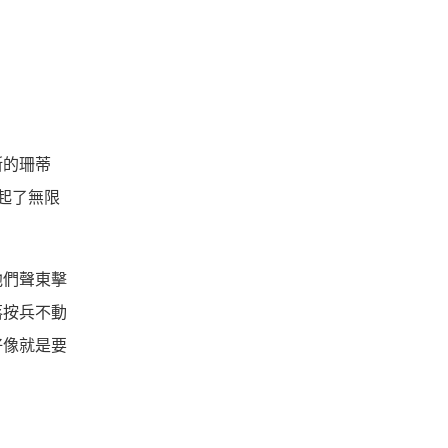
斯的珊蒂
起了無限
他們聲東擊
落按兵不動
好像就是要