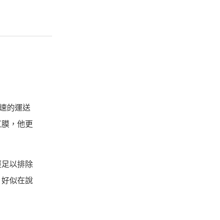
速的運送
虹膜，他更
經足以排除
，好似在說