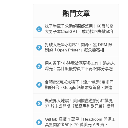
熱門文章
找了半輩子求助偵探都沒用！66歲加拿
1
大男子靠ChatGPT，成功找回失散50年
家人
打破大廠墨水綁架！開源、無 DRM 限
2
制的「Open Printer」概念機亮相
用AI省下4小時竟被塞更多工作！過來人
3
曝光：為什麼優秀員工不再跟你分享怎
麼使用AI
台積電2奈米太猛了！流片量是3奈米同
4
期的4倍，Google與蘋果搶首發、輝達
與AMD排隊等產能
典藏界大地震！美國懷舊遊戲小店驚見
5
97 片未公開版《超級瑪利歐兄弟》變體
任天堂卡帶
GitHub 狂攬 4 萬星！Headroom 開源工
6
具幫開發者省下 70 萬美元 API 費，