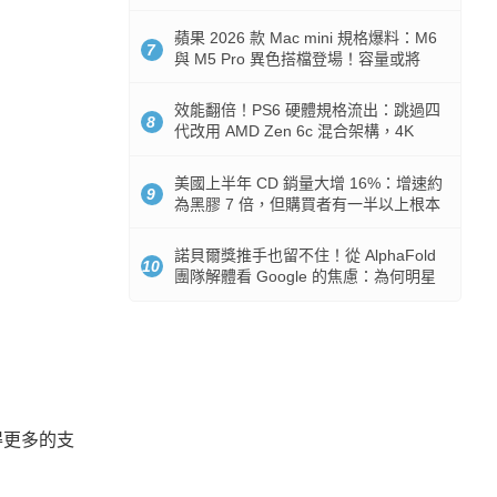
Token 消耗暴降 92%
蘋果 2026 款 Mac mini 規格爆料：M6
7
與 M5 Pro 異色搭檔登場！容量或將
512GB 起跳
效能翻倍！PS6 硬體規格流出：跳過四
8
代改用 AMD Zen 6c 混合架構，4K
120fps 與全光追時代來臨
美國上半年 CD 銷量大增 16%：增速約
9
為黑膠 7 倍，但購買者有一半以上根本
沒有播放器
諾貝爾獎推手也留不住！從 AlphaFold
10
團隊解體看 Google 的焦慮：為何明星
實驗室要為 Gemini 讓路？
得更多的支