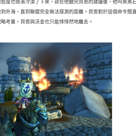
但態度也逐漸冷漠了下來，就在他聽完貝恩的建議後，他叫來黑
撤到外海，直到聯盟完全無法探測的距離。貝恩對於這個命令簡
戰略考量，貝恩與沃金也只能悻悻然地離去。