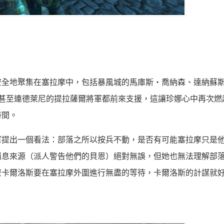
安全地聚集在塞拉摩中，包括暴風城的馬庫斯‧喬納森、達納蘇
甚至連德萊尼的提拉薩爾將軍都前來支援，這讓珍娜心中再次燃
時間。
軍提出一個看法：部落之所以按兵不動，是否有可能塞拉摩只是
消息來源（派人警告他們的貝恩）絕對無誤，但她也無法理解部
麼卡爾洛斯要在塞拉摩外圍進行無盡的等待，卡爾洛斯的計謀就