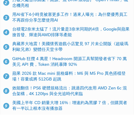
2
念機亮相
用AI省下4小時竟被塞更多工作！過來人曝光：為什麼優秀員工
3
不再跟你分享怎麼使用AI
台積電2奈米太猛了！流片量是3奈米同期的4倍，Google與蘋果
4
搶首發、輝達與AMD排隊等產能
典藏界大地震！美國懷舊遊戲小店驚見 97 片未公開版《超級瑪
5
利歐兄弟》變體任天堂卡帶
GitHub 狂攬 4 萬星！Headroom 開源工具幫開發者省下 70 萬
6
美元 API 費，Token 消耗暴降 92%
蘋果 2026 款 Mac mini 規格爆料：M6 與 M5 Pro 異色搭檔登
7
場！容量或將 512GB 起跳
效能翻倍！PS6 硬體規格流出：跳過四代改用 AMD Zen 6c 混
8
合架構，4K 120fps 與全光追時代來臨
美國上半年 CD 銷量大增 16%：增速約為黑膠 7 倍，但購買者
9
有一半以上根本沒有播放器
諾貝爾獎推手也留不住！從 AlphaFold 團隊解體看 Google 的焦
10
慮：為何明星實驗室要為 Gemini 讓路？