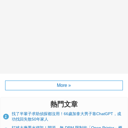
More »
熱門文章
找了半輩子求助偵探都沒用！66歲加拿大男子靠ChatGPT，成
1
功找回失散50年家人
打破大廠墨水綁架！開源、無 DRM 限制的「Open Printer」概