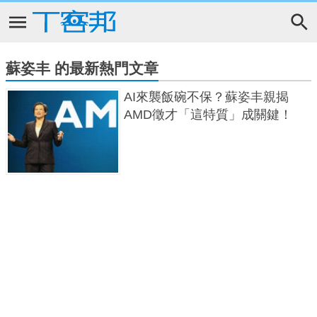
蘇姿丰 的最新熱門文章
AI來襲飯碗不保？蘇姿丰親揭
AMD徵才「這特質」成關鍵！