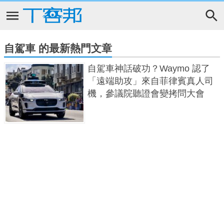
自駕車 的最新熱門文章
自駕車神話破功？Waymo 認了
「遠端助攻」來自菲律賓真人司
機，參議院聽證會變拷問大會